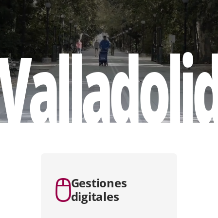
Valladoli
apositiva
e
Gestiones
digitales