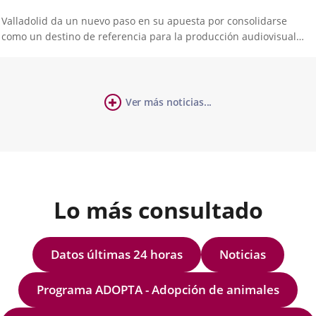
Valladolid da un nuevo paso en su apuesta por consolidarse
como un destino de referencia para la producción audiovisual
responsable con la ‘Guía para Rodajes Más Sostenibles en
Valladolid’. Un documento que pone a disposición de
productoras, profesionales e...
cha
Ver más noticias...
úmero
ticia
e
apositivas:
Lo más consultado
Datos últimas 24 horas
Noticias
Programa ADOPTA - Adopción de animales