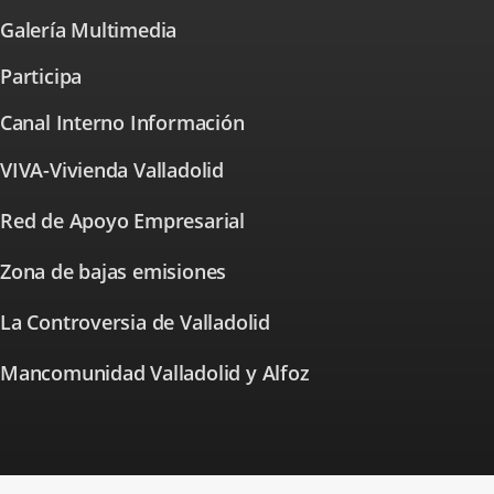
aplicación
una
Galería Multimedia
externa.
aplicación
externa.
Participa
⁭Canal Interno Información
VIVA-Vivienda Valladolid
Enlace
a
una
Red de Apoyo Empresarial
Enlace
aplicación
a
externa.
una
Zona de bajas emisiones
Enlace
aplicación
a
externa.
una
La Controversia de Valladolid
Enlace
aplicación
a
externa.
una
Mancomunidad Valladolid y Alfoz
aplicación
externa.