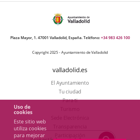
Plaza Mayor, 1. 47001 Valladolid, España. Teléfono:
+34 983 426 100
Copyright 2025 - Ayuntamiento de Valladolid
valladolid.es
El Ayuntamiento
Tu ciudad
Para ti
Uso de
Este
Turismo
cookies
enlace
Enlace
Sede Electrónica
Este sitio web
se
a
Transparencia
utiliza cookies
abrirá
una
para mejorar
Participación