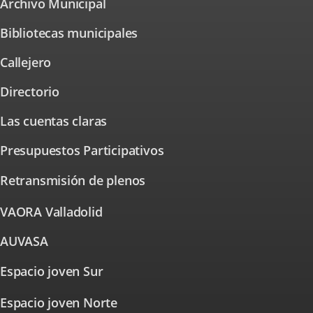
Archivo Municipal
Enlace
aplicación
a
externa.
una
Bibliotecas municipales
aplicación
externa.
Callejero
Enlace
a
una
Directorio
aplicación
externa.
Las cuentas claras
Presupuestos Participativos
Enlace
a
una
Retransmisión de plenos
aplicación
externa.
VAORA Valladolid
Enlace
a
una
AUVASA
Enlace
aplicación
a
externa.
una
Espacio joven Sur
Enlace
aplicación
externa.
a
Espacio joven Norte
una
Enlace
a