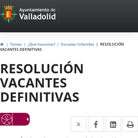
Portal
Saltar al contenido
Web
del
Ayuntamiento
Inicio
Temas
¿Qué hacemos?
Escuelas Infantiles
RESOLUCIÓN
VACANTES DEFINITIVAS
de
RESOLUCIÓN
Valladolid
VACANTES
DEFINITIVAS
Twitter
Enlace
Facebook
Enlace
Linke
Enlace
I
a
a
a