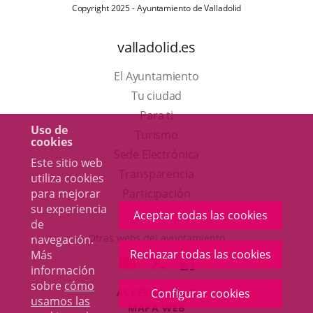
Copyright 2025 - Ayuntamiento de Valladolid
valladolid.es
El Ayuntamiento
Tu ciudad
Para ti
Uso de
Este
Turismo
cookies
enlace
Enlace
Sede Electrónica
Este sitio web
se
a
Transparencia
utiliza cookies
abrirá
una
para mejorar
Participación
su experiencia
en
aplicación
Aceptar todas las cookies
de
una
externa.
Otras webs del ayuntamiento
navegación.
ventana
Rechazar todas las cookies
Más
aderSocial
ENLACE
ENLACE
ENLACE
información
nueva.
A
A
A
sobre
cómo
ACCESIBILIDAD
Configurar cookies
UNA
UNA
UNA
usamos las
MAPA WEB