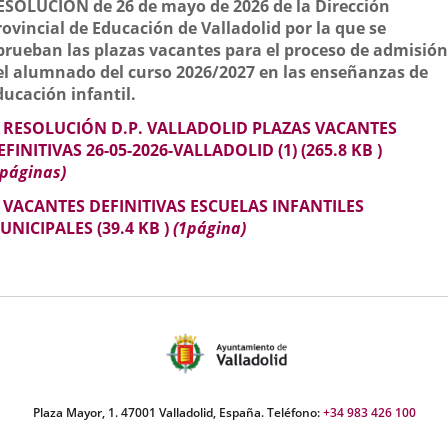
escripción
ESOLUCIÓN de 26 de mayo de 2026 de la Dirección
una
una
una
rovincial de Educación de Valladolid por la que se
aplicación
aplicación
aplica
prueban las plazas vacantes para el proceso de admisión
el alumnado del curso 2026/2027 en las enseñanzas de
externa.
externa.
extern
ducación infantil.
RESOLUCIÓN D.P. VALLADOLID PLAZAS VACANTES
EFINITIVAS 26-05-2026-VALLADOLID (1)
(265.8
KB
)
2páginas)
VACANTES DEFINITIVAS ESCUELAS INFANTILES
UNICIPALES
(39.4
KB
)
(1página)
Plaza Mayor, 1. 47001 Valladolid, España. Teléfono:
+34 983 426 100