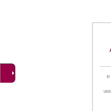
El
Util