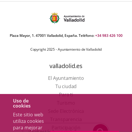
Plaza Mayor, 1. 47001 Valladolid, España. Teléfono:
+34 983 426 100
Copyright 2025 - Ayuntamiento de Valladolid
valladolid.es
El Ayuntamiento
Tu ciudad
Para ti
Uso de
Este
Turismo
cookies
enlace
Enlace
Sede Electrónica
Este sitio web
se
a
Transparencia
utiliza cookies
abrirá
una
para mejorar
Participación