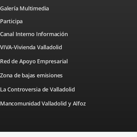
aplicación
una
Galería Multimedia
externa.
aplicación
externa.
Participa
⁭Canal Interno Información
VIVA-Vivienda Valladolid
Enlace
a
una
Red de Apoyo Empresarial
Enlace
aplicación
a
externa.
una
Zona de bajas emisiones
Enlace
aplicación
a
externa.
una
La Controversia de Valladolid
Enlace
aplicación
a
externa.
una
Mancomunidad Valladolid y Alfoz
aplicación
externa.