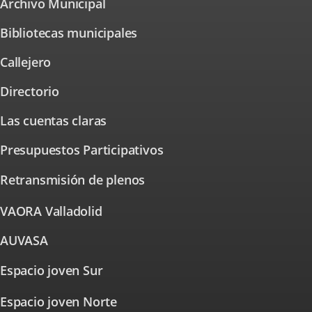
Archivo Municipal
Enlace
aplicación
a
externa.
una
Bibliotecas municipales
aplicación
externa.
Callejero
Enlace
a
una
Directorio
aplicación
externa.
Las cuentas claras
Presupuestos Participativos
Enlace
a
una
Retransmisión de plenos
aplicación
externa.
VAORA Valladolid
Enlace
a
una
AUVASA
Enlace
aplicación
a
externa.
una
Espacio joven Sur
Enlace
aplicación
externa.
a
Espacio joven Norte
una
Enlace
a