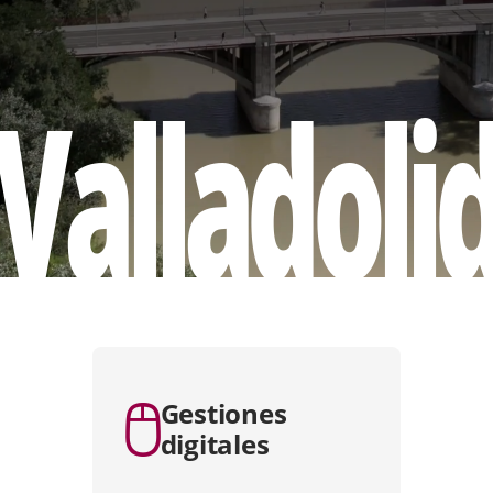
Valladoli
apositiva
e
Gestiones
digitales