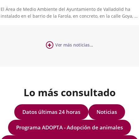
El Área de Medio Ambiente del Ayuntamiento de Valladolid ha
instalado en el barrio de la Farola, en concreto, en la calle Goya, la
estación móvil de control de la calidad del aire, que fue puesta en
servicio a finales de abril con la calle San Felipe como primera...
cha
Ver más noticias...
úmero
ticia
e
apositivas:
Lo más consultado
Datos últimas 24 horas
Noticias
Programa ADOPTA - Adopción de animales