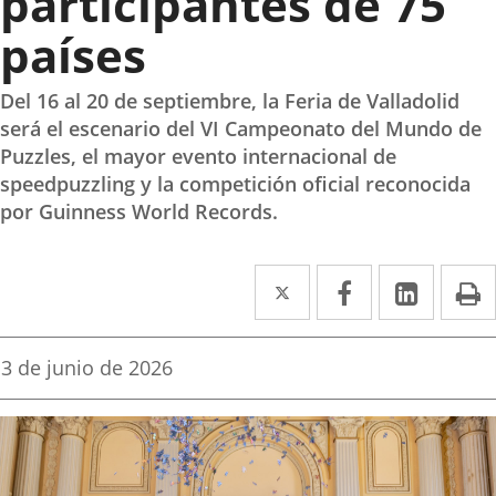
participantes de 75
países
Del 16 al 20 de septiembre, la Feria de Valladolid
será el escenario del VI Campeonato del Mundo de
Puzzles, el mayor evento internacional de
speedpuzzling y la competición oficial reconocida
por Guinness World Records.
Twitter
Enlace
Facebook
Enlace
Linke
Enlace
I
a
a
a
una
una
una
Fecha
3 de junio de 2026
de
aplicación
aplicación
aplica
la
noticia
externa.
externa.
extern