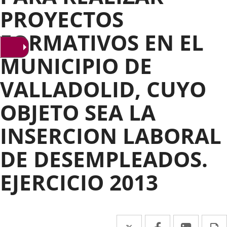
PROYECTOS
FORMATIVOS EN EL
MUNICIPIO DE
VALLADOLID, CUYO
OBJETO SEA LA
INSERCION LABORAL
DE DESEMPLEADOS.
EJERCICIO 2013
Twitter
Enlace
Facebook
Enlace
Linke
Enlace
I