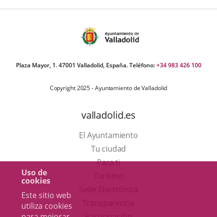
Plaza Mayor, 1. 47001 Valladolid, España. Teléfono:
+34 983 426 100
Copyright 2025 - Ayuntamiento de Valladolid
valladolid.es
El Ayuntamiento
Tu ciudad
Para ti
Uso de
Este
Turismo
cookies
enlace
Enlace
Sede Electrónica
Este sitio web
se
a
Transparencia
utiliza cookies
abrirá
una
para mejorar
Participación