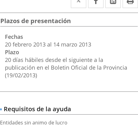
a
a
a
una
una
una
Plazos de presentación
aplicación
aplicación
aplica
Fechas
externa.
externa.
extern
20
febrero
2013
al
14
marzo
2013
Plazo
20 días hábiles desde el siguiente a la
publicación en el Boletin Oficial de la Provincia
(19/02/2013)
Requisitos de la ayuda
Entidades sin animo de lucro