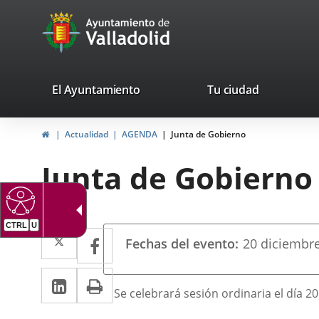
Portal
Saltar al contenido
avaTop
Web
del
Ayuntamiento
valladolid.es
El Ayuntamiento
Tu ciudad
de
Inicio
Actualidad
AGENDA
Junta de Gobierno
Valladolid
Junta de Gobierno
CTRL
U
Datos
Twitter
Enlace
Facebook
Enlace
Fechas del evento
20
diciembr
del
a
a
evento
LinkedIn
Enlace
Imprimir
una
una
Descripción
Se celebrará sesión ordinaria el día 2
a
aplicación
aplicación