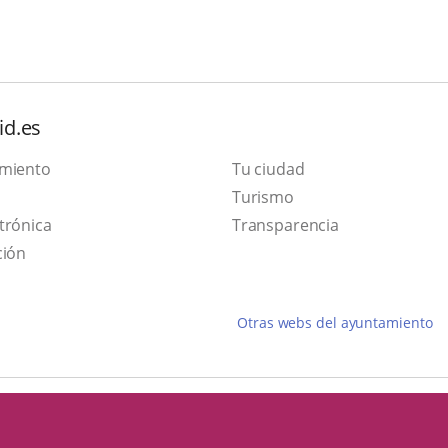
id.es
amiento
Tu ciudad
Este
Turismo
Enlace
enlace
trónica
Transparencia
a
se
ción
una
abrirá
aplicación
en
Otras webs del ayuntamiento
externa.
una
ventana
nueva.