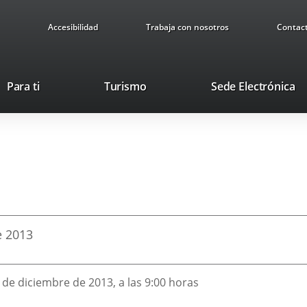
Accesibilidad
Trabaja con nosotros
Contac
Este
En
Para ti
Turismo
Sede Electrónica
enlace
a
se
u
abrirá
ap
en
ex
una
ventana
nueva.
e
2013
0 de diciembre de 2013, a las 9:00 horas