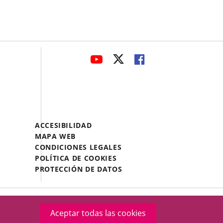
avaHeaderSocial
ENLACE
ENLACE
ENLACE
A
A
A
UNA
UNA
UNA
APLICACIÓN
APLICACIÓN
APLICACIÓN
EXTERNA.
EXTERNA.
EXTERNA.
Menú
ACCESIBILIDAD
Legal
MAPA WEB
Footer
CONDICIONES LEGALES
POLÍTICA DE COOKIES
PROTECCIÓN DE DATOS
Aceptar todas las cookies