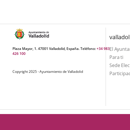
una
externa.
externa.
aplicación
externa.
valladol
El Ayunt
Plaza Mayor, 1. 47001 Valladolid, España. Teléfono:
+34 983
426 100
Para ti
Sede Elec
Copyright 2025 - Ayuntamiento de Valladolid
Participa