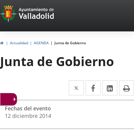
Portal
Saltar al contenido
Web
del
Ayuntamiento
Inicio
Actualidad
AGENDA
Junta de Gobierno
de
Junta de Gobierno
Valladolid
Twitter
Enlace
Facebook
Enlace
Linke
Enlace
I
a
a
a
Datos
una
una
una
Fechas del evento
del
aplicación
aplicación
aplica
12
diciembre
2014
evento
externa.
externa.
extern