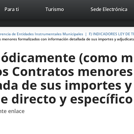
Este
En
Para ti
Turismo
Sede Electrónica
Accesibilidad
Trabaja con nosotros
Contac
enlace
a
se
un
abrirá
apl
arencia de Entidades Instrumentales Municipales
F) INDICADORES LEY DE
en
ext
menores formalizados con información detallada de sus importes y adjudicatar
una
ventana
eriódicamente (como 
nueva.
os Contratos menores
ada de sus importes y
 directo y específico
nte enlace