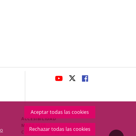
avaHeaderSocial
ENLACE
ENLACE
ENLACE
A
A
A
UNA
UNA
UNA
APLICACIÓN
APLICACIÓN
APLICACIÓN
EXTERNA.
EXTERNA.
EXTERNA.
Aceptar todas las cookies
Menú
ACCESIBILIDAD
Legal
MAPA WEB
Rechazar todas las cookies
o
Footer
CONDICIONES LEGALES