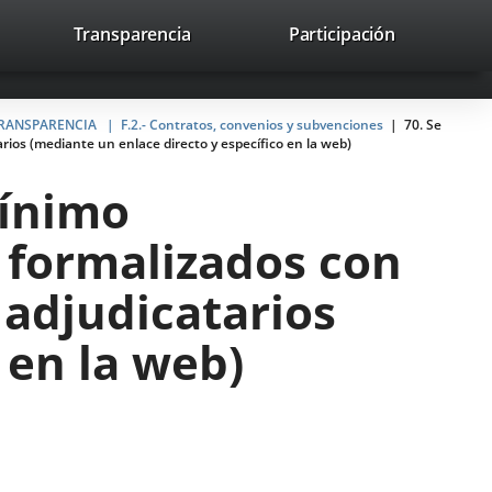
lace
Transparencia
Participación
avaHeaderSocial
Enlace
Enlace
Enlace
Buscar
to
Buscar
a
a
a
a
una
una
una
icación
aplicación
aplicación
aplicación
 TRANSPARENCIA
F.2.- Contratos, convenios y subvenciones
70. Se
erna.
ios (mediante un enlace directo y específico en la web)
externa.
externa.
externa.
mínimo
 formalizados con
 adjudicatarios
 en la web)