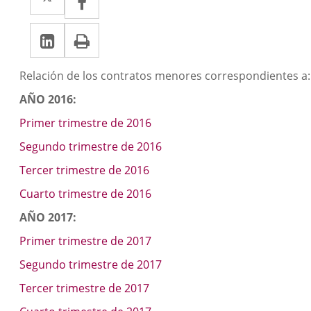
a
a
LinkedIn
Enlace
Imprimir
una
una
a
aplicación
aplicación
Descripción
Relación de los contratos menores correspondientes a:
una
externa.
externa.
AÑO 2016:
aplicación
Primer trimestre de 2016
externa.
Segundo trimestre de 2016
Tercer trimestre de 2016
Cuarto trimestre de 2016
AÑO 2017:
Primer trimestre de 2017
Segundo trimestre de 2017
Tercer trimestre de 2017