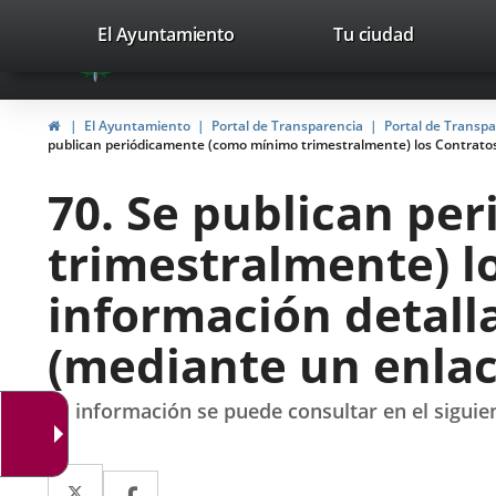
Portal
Saltar al contenido
valladolid.es
El Ayuntamiento
Tu ciudad
avaTop
Web
del
Inicio
El Ayuntamiento
Portal de Transparencia
Portal de Transp
Ayuntamiento
publican periódicamente (como mínimo trimestralmente) los Contratos 
de
70. Se publican p
Valladolid
trimestralmente) l
información detall
(mediante un enlace
La información se puede consultar en el siguie
Twitter
Enlace
Facebook
Enlace