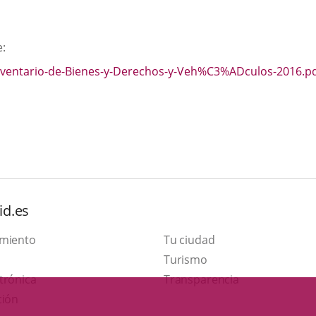
e:
Inventario-de-Bienes-y-Derechos-y-Veh%C3%ADculos-2016.p
id.es
amiento
Tu ciudad
Este
Turismo
Enlace
enlace
trónica
Transparencia
a
se
ción