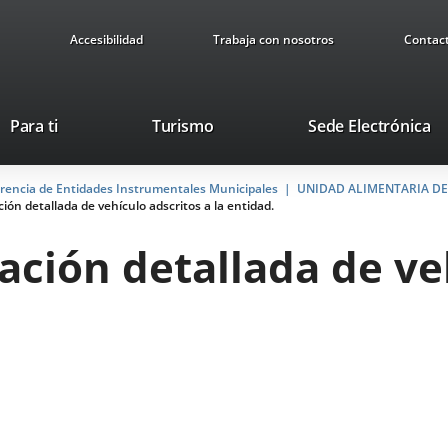
Accesibilidad
Trabaja con nosotros
Contac
Este
En
Para ti
Turismo
Sede Electrónica
enlace
a
se
u
arencia de Entidades Instrumentales Municipales
abrirá
UNIDAD ALIMENTARIA DE 
ap
ación detallada de vehículo adscritos a la entidad.
en
ex
una
elación detallada de ve
ventana
nueva.