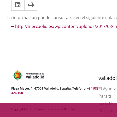
LinkedIn
Enlace
Imprimir
una
una
a
aplicación
aplicación
Descripción
La información puede consultarse en el siguiente enlac
una
externa.
externa.
http://mercaolid.es/wp-content/uploads/2017/08/
aplicación
externa.
valladol
El Ayunt
Plaza Mayor, 1. 47001 Valladolid, España. Teléfono:
+34 983
426 100
Para ti
Sede Elec
Copyright 2025 - Ayuntamiento de Valladolid
Participa