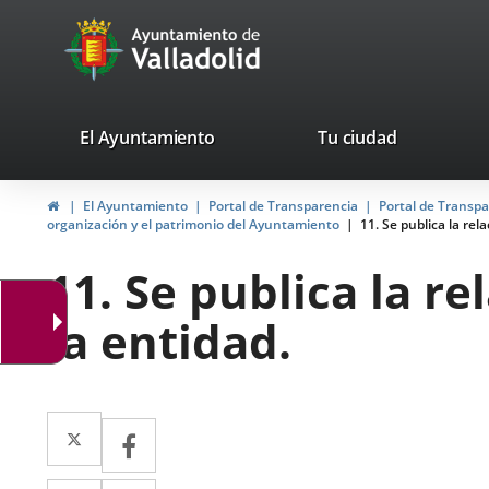
Portal
Saltar al contenido
avaTop
Web
del
Ayuntamiento
valladolid.es
El Ayuntamiento
Tu ciudad
de
Inicio
El Ayuntamiento
Portal de Transparencia
Portal de Transp
Valladolid
organización y el patrimonio del Ayuntamiento
11. Se publica la rel
11. Se publica la r
la entidad.
Twitter
Enlace
Facebook
Enlace
a
a