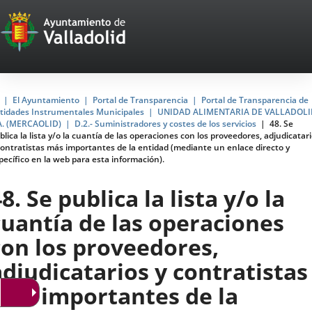
Portal
Saltar al contenido
Web
del
Ayuntamiento
Inicio
El Ayuntamiento
Portal de Transparencia
Portal de Transparencia de
tidades Instrumentales Municipales
UNIDAD ALIMENTARIA DE VALLADOLI
de
A. (MERCAOLID)
D.2.- Suministradores y costes de los servicios
48. Se
blica la lista y/o la cuantía de las operaciones con los proveedores, adjudicatar
Valladolid
contratistas más importantes de la entidad (mediante un enlace directo y
pecífico en la web para esta información).
8. Se publica la lista y/o la
cuantía de las operaciones
con los proveedores,
adjudicatarios y contratistas
más importantes de la