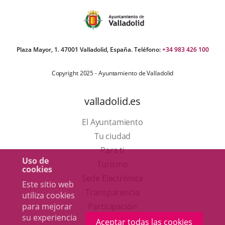
Plaza Mayor, 1. 47001 Valladolid, España. Teléfono:
+34 983 426 100
Copyright 2025 - Ayuntamiento de Valladolid
valladolid.es
El Ayuntamiento
Tu ciudad
Para ti
Uso de
Este
Turismo
cookies
enlace
Enlace
Sede Electrónica
Este sitio web
se
a
Transparencia
utiliza cookies
abrirá
una
para mejorar
Participación
su experiencia
en
aplicación
Aceptar todas las cookies