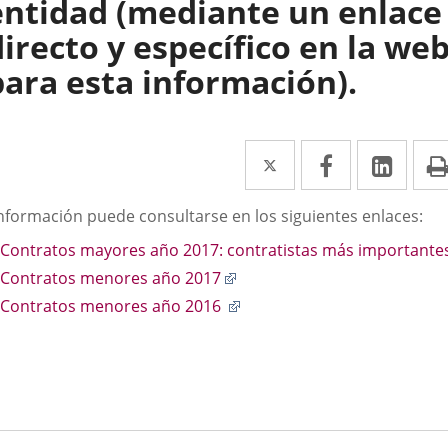
entidad (mediante un enlace
directo y específico en la we
para esta información).
Twitter
Enlace
Facebook
Enlace
Link
Enla
a
a
a
scripción
información puede consultarse en los siguientes enlaces:
una
una
una
Contratos mayores año 2017: contratistas más importante
aplicación
aplicación
aplic
Enlace
Contratos menores año 2017
externa.
externa.
exte
a
Enlace
Contratos menores año 2016
una
a
aplicación
una
externa.
aplicación
externa.