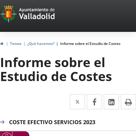
Portal
Saltar al contenido
Web
del
Ayuntamiento
Inicio
Temas
¿Qué hacemos?
Informe sobre el Estudio de Costes
de
Informe sobre el
Valladolid
Estudio de Costes
Twitter
Enlace
Facebook
Enlace
Linke
Enlace
I
a
a
a
una
una
una
COSTE EFECTIVO SERVICIOS 2023
aplicación
aplicación
aplica