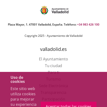
Plaza Mayor, 1. 47001 Valladolid, España. Teléfono:
+34 983 426 100
Copyright 2025 - Ayuntamiento de Valladolid
valladolid.es
El Ayuntamiento
Tu ciudad
Para ti
Uso de
Este
Turismo
cookies
enlace
Enlace
Sede Electrónica
Este sitio web
se
a
Transparencia
utiliza cookies
abrirá
una
para mejorar
Participación
su experiencia
en
aplicación
Aceptar todas las cookies