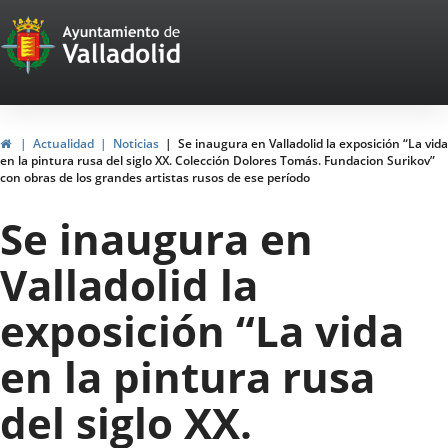
Portal
Saltar al contenido
Web
del
Ayuntamiento
Inicio
Actualidad
Noticias
Se inaugura en Valladolid la exposición “La vida
en la pintura rusa del siglo XX. Colección Dolores Tomás. Fundacion Surikov”
de
con obras de los grandes artistas rusos de ese período
Valladolid
Se inaugura en
Valladolid la
exposición “La vida
en la pintura rusa
del siglo XX.