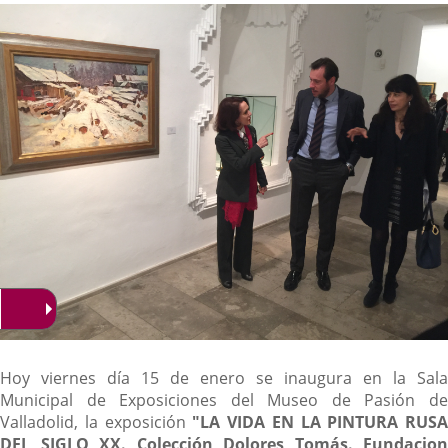
noticia
externa.
externa.
extern
Descripción
Hoy viernes día 15 de enero se inaugura en la Sala
Municipal de Exposiciones del Museo de Pasión de
Valladolid, la exposición
"LA VIDA EN LA PINTURA RUSA
DEL SIGLO XX.
Colección Dolores Tomás. Fundacion