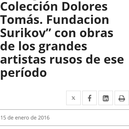
Colección Dolores
Tomás. Fundacion
Surikov” con obras
de los grandes
artistas rusos de ese
período
Twitter
Enlace
Facebook
Enlace
Linke
Enlace
I
a
a
a
una
una
una
Fecha
15 de enero de 2016
de
aplicación
aplicación
aplica
la