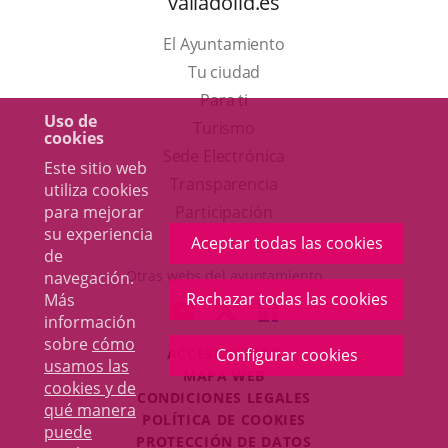
valladolid.es
El Ayuntamiento
Tu ciudad
Para ti
Uso de
Este
Turismo
cookies
enlace
Enlace
Sede Electrónica
Este sitio web
se
a
Transparencia
utiliza cookies
abrirá
una
para mejorar
Participación
su experiencia
en
aplicación
Aceptar todas las cookies
de
una
externa.
Otras webs del ayuntamiento
navegación.
ventana
Rechazar todas las cookies
Más
aderSocial
ENLACE
ENLACE
ENLACE
información
nueva.
A
A
A
sobre
cómo
Configurar cookies
ACCESIBILIDAD
UNA
UNA
UNA
usamos las
MAPA WEB
APLICACIÓN
APLICACIÓN
APLICACIÓN
cookies y de
r
CONDICIONES LEGALES
EXTERNA.
EXTERNA.
EXTERNA.
qué manera
POLÍTICA DE COOKIES
puede
PROTECCIÓN DE DATOS