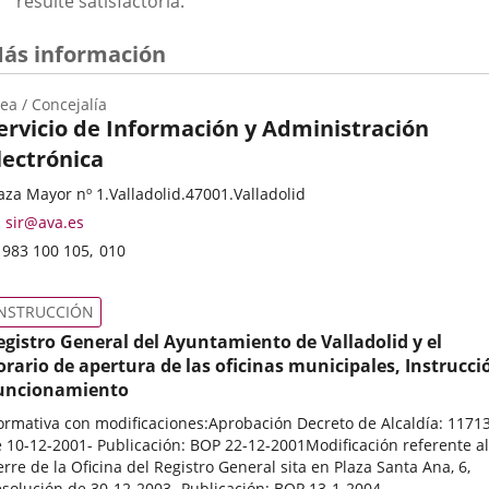
resulte satisfactoria.
ás información
ea / Concejalía
ervicio de Información y Administración
lectrónica
ategoría
rección
aza Mayor nº 1.
Valladolid.
47001.
Valladolid
stal
Dirección
sir@ava.es
de
Teléfonos
983 100 105
010
correo
electrónico
INSTRUCCIÓN
egistro General del Ayuntamiento de Valladolid y el
orario de apertura de las oficinas municipales, Instrucci
uncionamiento
rmativa con modificaciones:Aprobación Decreto de Alcaldía: 11713
 10-12-2001- Publicación: BOP 22-12-2001Modificación referente al
erre de la Oficina del Registro General sita en Plaza Santa Ana, 6,
solución de 30-12-2003- Publicación: BOP 13-1-2004