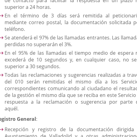
de contacto para facilitar la respuesta en un plazo 
superior a 24 horas.
En el término de 3 días será remitida al peticionari
mediante correo postal, la documentación solicitada p
teléfono.
Se atenderá el 97% de las llamadas entrantes. Las llamad
perdidas no superarán el 3%.
En el 95% de las llamadas el tiempo medio de espera 
excederá de 10 segundos y, en cualquier caso, no se
superior a 30 segundos.
Todas las reclamaciones y sugerencias realizadas a trav
del 010 serán remitidas el mismo día a los Servici
correspondientes comunicando al ciudadano el resulta
de la gestión el mismo día que se reciba en este Servicio
respuesta a la reclamación o sugerencia por parte 
aquél.
egistro General
:
Recepción y registro de la documentación dirigida 
Ayuntamiento de Valladolid y a otras administracion