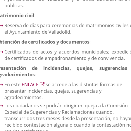
públicas.
atrimonio civil
:
Reserva de días para ceremonias de matrimonios civiles 
el Ayuntamiento de Valladolid.
btención de certificados y documentos
:
Certificados de actos y acuerdos municipales; expedici
de certificados de empadronamiento y de convivencia.
resentación de incidencias, quejas, sugerencias
gradecimientos
:
Enlace
En este
ENLACE
se accede a las distintas formas de
a
presentar incidencias, quejas, sugerencias y
una
agradecimientos.
aplicación
Los ciudadanos se podrán dirigir en queja a la Comisión
externa.
Especial de Sugerencias y Reclamaciones cuando,
transcurridos tres meses desde la presentación, no haya
recibido contestación alguna o cuando la contestación n