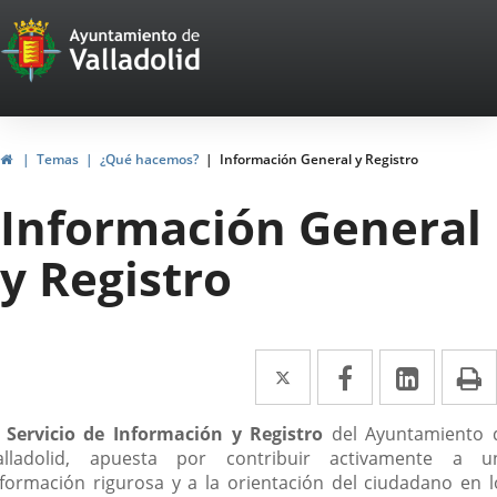
Portal
Saltar al contenido
Web
del
Ayuntamiento
Inicio
Temas
¿Qué hacemos?
Información General y Registro
de
Información General
Valladolid
y Registro
Twitter
Enlace
Facebook
Enlace
Linke
Enlace
I
a
a
a
escripción
l
Servicio de Información y Registro
del Ayuntamiento 
una
una
una
alladolid, apuesta por contribuir activamente a u
aplicación
aplicación
aplica
nformación rigurosa y a la orientación del ciudadano en l