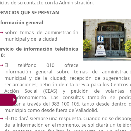
icios de su contacto con la Administración.
externa.
externa.
extern
ERVICIOS QUE SE PRESTAN
nformación general
:
Sobre temas de administración
municipal y de la ciudad
ervicio de información telefónica
10:
El teléfono 010 ofrece
información general sobre temas de administraci
municipal y de la ciudad; recepción de sugerencias
reclamaciones; petición de cita previa para los Centros 
Acción Social (CEAS) y petición de volantes 
empadronamiento. Las consultas también se podr
realizar a través del 983 100 105, tanto desde dentro d
municipio como desde fuera de Valladolid.
El 010 dará siempre una respuesta. Cuando no se dispon
de la información en el momento, se solicitará un teléfo