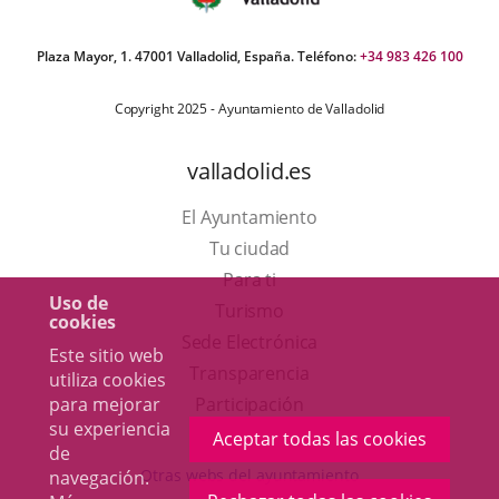
Plaza Mayor, 1. 47001 Valladolid, España. Teléfono:
+34 983 426 100
Copyright 2025 - Ayuntamiento de Valladolid
valladolid.es
El Ayuntamiento
Tu ciudad
Para ti
Uso de
Este
Turismo
cookies
enlace
Enlace
Sede Electrónica
Este sitio web
se
a
Transparencia
utiliza cookies
abrirá
una
para mejorar
Participación
su experiencia
en
aplicación
Aceptar todas las cookies
de
una
externa.
Otras webs del ayuntamiento
navegación.
ventana