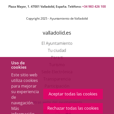
Plaza Mayor, 1. 47001 Valladolid, España. Teléfono:
+34 983 426 100
Copyright 2025 - Ayuntamiento de Valladolid
valladolid.es
El Ayuntamiento
Tu ciudad
Para ti
Uso de
Este
Turismo
cookies
enlace
Enlace
Sede Electrónica
Este sitio web
se
a
Transparencia
utiliza cookies
abrirá
una
Participación
para mejorar
su experiencia
en
aplicación
Aceptar todas las cookies
de
una
externa.
Otras webs del ayuntamiento
navegación.
ventana
Rechazar todas las cookies
Más
aderSocial
ENLACE
ENLACE
ENLACE