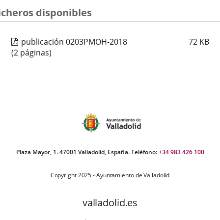
a
a
a
icheros disponibles
una
una
una
aplicación
aplicación
aplica
publicación 0203PMOH-2018
72
KB
externa.
externa.
extern
(2 páginas)
Plaza Mayor, 1. 47001 Valladolid, España. Teléfono:
+34 983 426 100
Copyright 2025 - Ayuntamiento de Valladolid
valladolid.es