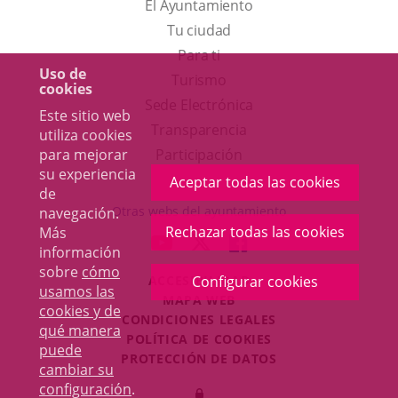
El Ayuntamiento
Tu ciudad
Para ti
Uso de
Este
Turismo
cookies
enlace
Enlace
Sede Electrónica
Este sitio web
se
a
Transparencia
utiliza cookies
abrirá
una
para mejorar
Participación
su experiencia
en
aplicación
Aceptar todas las cookies
de
una
externa.
Otras webs del ayuntamiento
navegación.
ventana
Rechazar todas las cookies
Más
aderSocial
ENLACE
ENLACE
ENLACE
información
nueva.
A
A
A
sobre
cómo
ACCESIBILIDAD
Configurar cookies
UNA
UNA
UNA
usamos las
MAPA WEB
APLICACIÓN
APLICACIÓN
APLICACIÓN
cookies y de
r
CONDICIONES LEGALES
EXTERNA.
EXTERNA.
EXTERNA.
qué manera
POLÍTICA DE COOKIES
puede
PROTECCIÓN DE DATOS
cambiar su
Toggl
configuración
.
Iniciar
navig