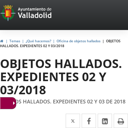
Portal
Saltar al contenido
Web
del
Ayuntamiento
Inicio
Temas
¿Qué hacemos?
Oficina de objetos hallados
OBJETOS
HALLADOS. EXPEDIENTES 02 Y 03/2018
de
OBJETOS HALLADOS.
Valladolid
EXPEDIENTES 02 Y
03/2018
OBJETOS HALLADOS. EXPEDIENTES 02 Y 03 DE 2018
Twitter
Enlace
Facebook
Enlace
Linke
Enlace
I