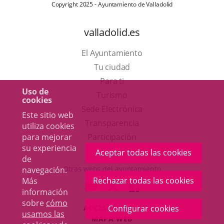
Copyright 2025 - Ayuntamiento de Valladolid
valladolid.es
El Ayuntamiento
Tu ciudad
Para ti
Uso de
Este
Turismo
cookies
enlace
Enlace
Sede Electrónica
Este sitio web
se
a
Transparencia
utiliza cookies
abrirá
una
para mejorar
Participación
su experiencia
en
aplicación
Aceptar todas las cookies
de
una
externa.
Otras webs del ayuntamiento
navegación.
ventana
Rechazar todas las cookies
Más
aderSocial
ENLACE
ENLACE
ENLACE
información
nueva.
A
A
A
sobre
cómo
Configurar cookies
ACCESIBILIDAD
UNA
UNA
UNA
usamos las
MAPA WEB
APLICACIÓN
APLICACIÓN
APLICACIÓN