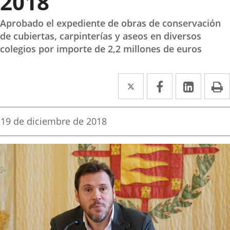
2018
Aprobado el expediente de obras de conservación
de cubiertas, carpinterías y aseos en diversos
colegios por importe de 2,2 millones de euros
Twitter
Enlace
Facebook
Enlace
Linke
Enlace
I
a
a
a
una
una
una
Fecha
19 de diciembre de 2018
de
aplicación
aplicación
aplica
la
noticia
externa.
externa.
extern