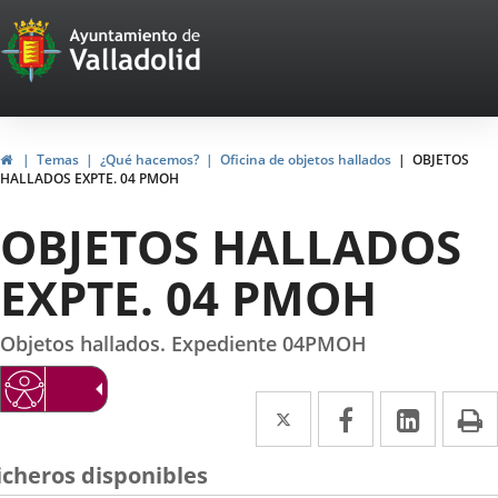
Portal
Saltar al contenido
Web
del
Ayuntamiento
Inicio
Temas
¿Qué hacemos?
Oficina de objetos hallados
OBJETOS
HALLADOS EXPTE. 04 PMOH
de
OBJETOS HALLADOS
Valladolid
EXPTE. 04 PMOH
Objetos hallados. Expediente 04PMOH
Twitter
Enlace
Facebook
Enlace
Linke
Enlace
I
a
a
a
icheros disponibles
una
una
una