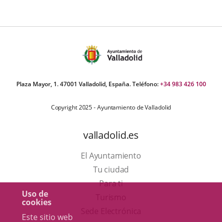
Plaza Mayor, 1. 47001 Valladolid, España. Teléfono:
+34 983 426 100
Copyright 2025 - Ayuntamiento de Valladolid
valladolid.es
El Ayuntamiento
Tu ciudad
Para ti
Uso de
Este
Turismo
cookies
enlace
Enlace
Sede Electrónica
Este sitio web