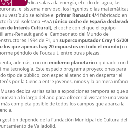
rmanente dedica salas a la energía, el ciclo del agua, las
externa.
externa.
extern
euronas, el sistema nervioso, los ingenios o las matemáticas
 su vestíbulo se exhibe el
primer Renault 4/4
fabricado en 
ctoría vallisoletana FASA (
único coche de España declarad
ien de Interés Cultural
), el coche con el que el equipo
illiams-Renault ganó el Campeonato del Mundo de
onstructores 1994 de F1, un
supercomputador Cray 1-S/20
de los que apenas hay 20 expuestos en todo el mundo)
o 
norme péndulo de Foucault, entre otras piezas.
uenta, además, con un
moderno planetario
equipado con 
ltima tecnología. Este espacio programa proyecciones para
odo tipo de público, con especial atención en despertar el
terés por la Ciencia entre jóvenes, niños y la primera infanci
l Museo dedica varias salas a exposiciones temporales que 
nuevan a lo largo del año para ofrecer al visitante una visió
o más completa posible de todos los campos que abarca la
encia.
u gestión depende de la Fundación Municipal de Cultura del
yuntamiento de Valladolid.