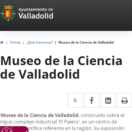
Portal
Saltar al contenido
Web
del
Ayuntamiento
Inicio
Temas
¿Qué hacemos?
Museo de la Ciencia de Valladolid
de
Museo de la Ciencia
Valladolid
de Valladolid
Twitter
Enlace
Facebook
Enlace
Linke
Enlace
I
a
a
a
escripción
l
Museo de la Ciencia de Valladolid
, construido sobre el
una
una
una
tiguo complejo industrial 'El Palero', es un centro de
aplicación
aplicación
aplica
vulgación científica referente en la región. Su exposición