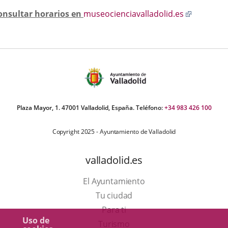
Enlace
onsultar horarios en
museocienciavalladolid.es
a
una
aplicació
externa.
Plaza Mayor, 1. 47001 Valladolid, España. Teléfono:
+34 983 426 100
Copyright 2025 - Ayuntamiento de Valladolid
valladolid.es
El Ayuntamiento
Tu ciudad
Para ti
Uso de
Este
Turismo