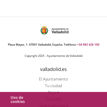
Plaza Mayor, 1. 47001 Valladolid, España. Teléfono:
+34 983 426 100
Copyright 2025 - Ayuntamiento de Valladolid
valladolid.es
El Ayuntamiento
Tu ciudad
Para ti
Uso de
Este
Turismo
cookies
enlace
Enlace
Sede Electrónica