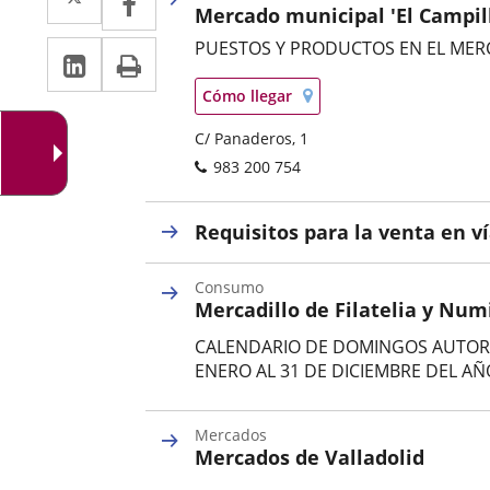
Mercado municipal 'El Campil
a
a
PUESTOS Y PRODUCTOS EN EL MER
Linkedin
Enlace
Print
una
una
Categoría
Localización
a
aplicación
Enlace
Cómo llegar
aplicación
en
a
mapa
una
externa.
externa.
Postal
C/ Panaderos, 1
una
aplicación
address
aplicación
Phones
983 200 754
externa.
externa.
Requisitos para la venta en ví
Consumo
Mercadillo de Filatelia y Nu
CALENDARIO DE DOMINGOS AUTORIZ
ENERO AL 31 DE DICIEMBRE DEL AÑO
Categoría
Mercados
Mercados de Valladolid