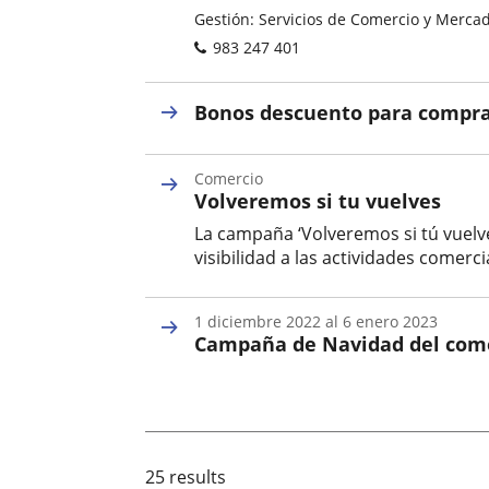
Categoría
Postal
Gestión: Servicios de Comercio y Mercado
address
Phones
983 247 401
Bonos descuento para compra
Comercio
Volveremos si tu vuelves
La campaña ‘Volveremos si tú vuelve
visibilidad a las actividades comercia
Categoría
1
diciembre
2022
al
6
enero
2023
Campaña de Navidad del come
Fecha
de
inicio
del
evento
25 results