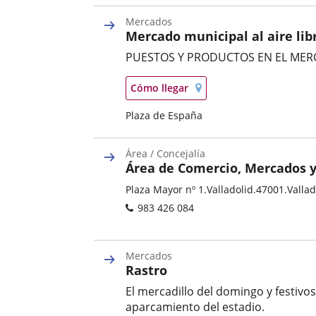
Categoría
Mercados
Mercado municipal al aire lib
PUESTOS Y PRODUCTOS EN EL MERC
Categoría
Localización
Enlace
Cómo llegar
en
a
mapa
Postal
Plaza de España
una
address
aplicación
externa.
Área / Concejalía
Área de Comercio, Mercados 
Categoría
Postal
Plaza Mayor nº 1.
Valladolid.
47001.
Vallad
address
Phones
983 426 084
Mercados
Rastro
El mercadillo del domingo y festivos 
aparcamiento del estadio.