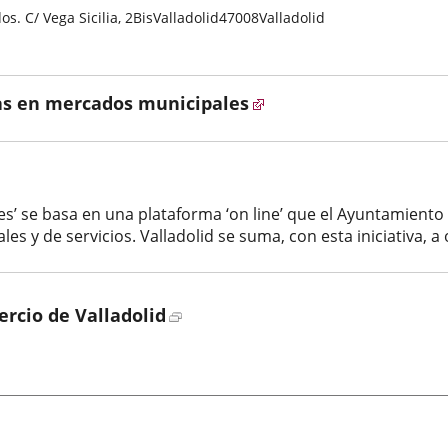
s. C/ Vega Sicilia, 2Bis
Valladolid
47008
Valladolid
s en mercados municipales
s’ se basa en una plataforma ‘on line’ que el Ayuntamiento
les y de servicios. Valladolid se suma, con esta iniciativa, a 
Enlace
rcio de Valladolid
a
una
aplicación
externa.