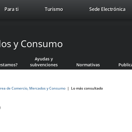
This
Li
Para ti
Turismo
Sede Electrónica
Accesibilidad
Trabaja con nosotros
Contac
link
to
will
ext
open
app
in
dos y Consumo
a
pop-
up
Ayudas y
window.
estamos?
subvenciones
Normativas
Public
rea de Comercio, Mercados y Consumo
Lo más consultado
o