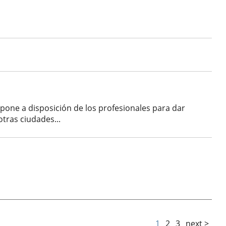
 pone a disposición de los profesionales para dar
otras ciudades...
1
2
3
next >