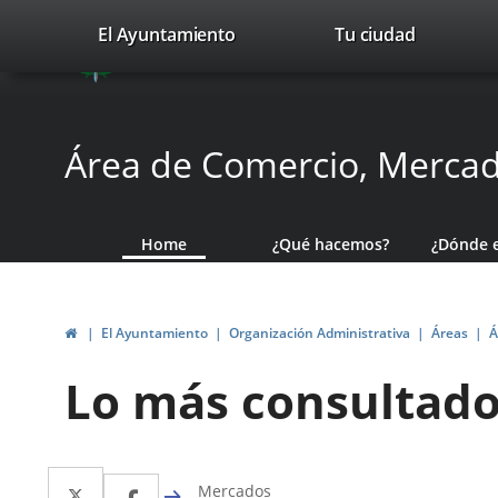
Portal
Jump to content
valladolid.es
El Ayuntamiento
Tu ciudad
avaTop
Web
del
Ayuntamiento
Área de Comercio, Merca
de
Valladolid
Home
¿Qué hacemos?
¿Dónde 
Home
El Ayuntamiento
Organización Administrativa
Áreas
Á
Lo más consultad
Twitter
Enlace
Facebook
Enlace
Mercados