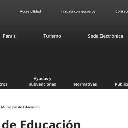
Accesibilidad
Trabaja con nosotros
Contac
This
Li
Para ti
Turismo
Sede Electrónica
link
to
will
ex
open
ap
in
a
pop-
Ayudas y
up
tros
subvenciones
Normativas
Public
window.
o Municipal de Educación
l de Educación