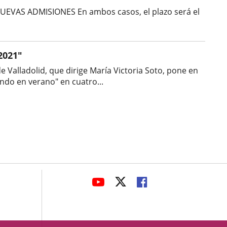
AS ADMISIONES En ambos casos, el plazo será el
2021"
e Valladolid, que dirige María Victoria Soto, pone en
do en verano" en cuatro...
avaHeaderSocial
LINK
LINK
LINK
TO
TO
TO
EXTERNAL
EXTERNAL
EXTERNAL
APPLICATION.
APPLICATION.
APPLICATION.