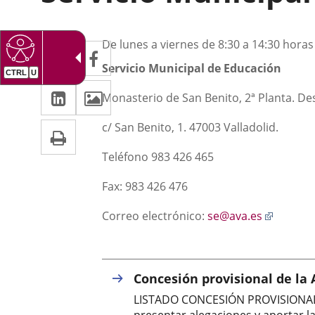
Descripción
Twitter
Enlace
De lunes a viernes de 8:30 a 14:30 horas
Facebook
Enlace
a
Servicio Municipal de Educación
a
CTRL
U
Linkedin
Enlace
Images
una
una
Monasterio de San Benito, 2ª Planta. D
a
aplicación
aplicación
Print
c/ San Benito, 1. 47003 Valladolid.
una
externa.
externa.
Teléfono 983 426 465
aplicación
externa.
Fax: 983 426 476
Enlace
Correo electrónico:
se@ava.es
a
una
aplicac
externa
Concesión provisional de la
LISTADO CONCESIÓN PROVISIONAL 