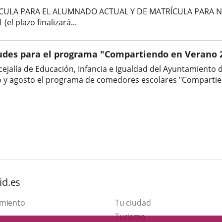
ULA PARA EL ALUMNADO ACTUAL Y DE MATRÍCULA PARA NUEV
(el plazo finalizará...
tudes para el programa "Compartiendo en Verano 
ejalía de Educación, Infancia e Igualdad del Ayuntamiento d
o y agosto el programa de comedores escolares "Compartien
id.es
amiento
Tu ciudad
This
Turismo