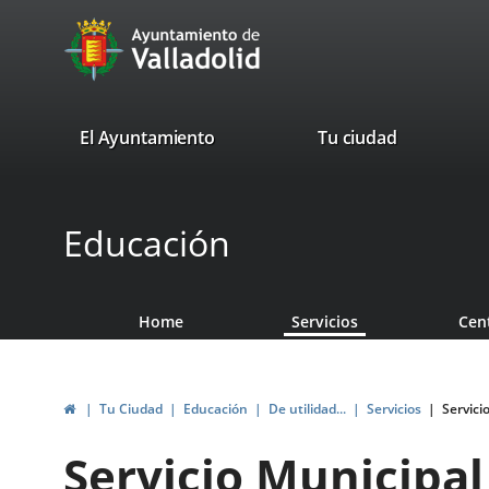
Portal
Jump to content
avaTop
Web
del
Ayuntamiento
valladolid.es
El Ayuntamiento
Tu ciudad
de
Valladolid
Educación
Home
Servicios
Cen
Home
Tu Ciudad
Educación
De utilidad...
Servicios
Servici
Servicio Municipa