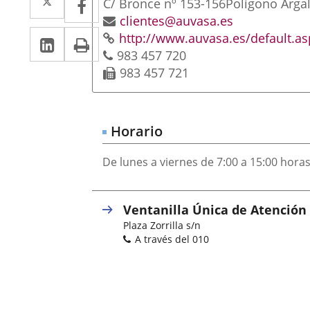
Postal
C/ Bronce nº 153-156
Polígono Arga
a
a
address
Email
clientes@auvasa.es
Linkedin
Enlace
Print
Web
http://www.auvasa.es/default.as
una
una
Phones
983 457 720
a
aplicación
aplicación
Fax
983 457 721
una
externa.
externa.
aplicación
externa.
Horario
De lunes a viernes de 7:00 a 15:00 hora
Ventanilla Única de Atención 
Postal
Plaza Zorrilla s/n
address
Phones
A través del 010