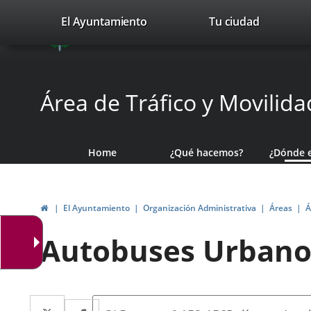
Portal
Jump to content
valladolid.es
El Ayuntamiento
Tu ciudad
avaTop
Web
del
Ayuntamiento
Área de Tráfico y Movilida
de
Valladolid
Home
¿Qué hacemos?
¿Dónde 
Home
El Ayuntamiento
Organización Administrativa
Áreas
Á
Autobuses Urbanos
Dirección
Twitter
Enlace
Facebook
Enlace