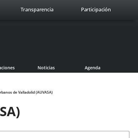
nk
Transparencia
Participación
avaHeaderSocial
Link
Link
Link
Search
to
Search
to
to
to
ernal
external
external
external
lication.
application.
application.
application.
aciones
Noticias
Agenda
banos de Valladolid (AUVASA)
SA)