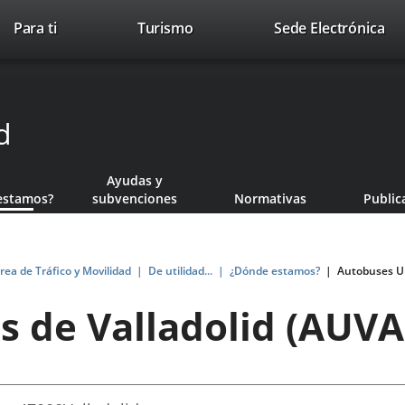
This
Li
Para ti
Turismo
Sede Electrónica
Accesibilidad
Trabaja con nosotros
Contac
link
to
will
ext
open
app
in
d
a
pop-
up
Ayudas y
window.
estamos?
subvenciones
Normativas
Public
rea de Tráfico y Movilidad
De utilidad...
¿Dónde estamos?
Autobuses Ur
 de Valladolid (AUVA