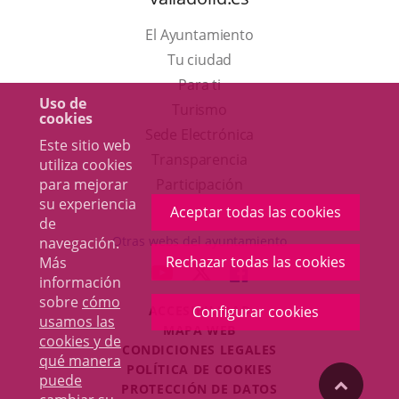
El Ayuntamiento
Tu ciudad
Para ti
Uso de
Este
Turismo
cookies
enlace
Enlace
Sede Electrónica
Este sitio web
se
a
Transparencia
utiliza cookies
abrirá
una
para mejorar
Participación
su experiencia
en
aplicación
Aceptar todas las cookies
de
una
externa.
Otras webs del ayuntamiento
navegación.
ventana
Rechazar todas las cookies
Más
aderSocial
ENLACE
ENLACE
ENLACE
información
nueva.
A
A
A
sobre
cómo
ACCESIBILIDAD
Configurar cookies
UNA
UNA
UNA
usamos las
MAPA WEB
APLICACIÓN
APLICACIÓN
APLICACIÓN
cookies y de
r
CONDICIONES LEGALES
EXTERNA.
EXTERNA.
EXTERNA.
qué manera
POLÍTICA DE COOKIES
puede
"Volver
PROTECCIÓN DE DATOS