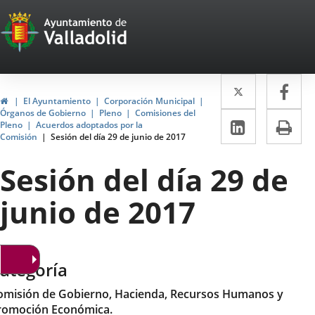
Portal
Saltar al contenido
Web
del
Twitter
Enlace
Fa
Enl
Ayuntamiento
Inicio
El Ayuntamiento
Corporación Municipal
a
a
Órganos de Gobierno
Pleno
Comisiones del
de
LinkedIn
Enlace
Im
Pleno
Acuerdos adoptados por la
una
un
Comisión
Sesión del día 29 de junio de 2017
a
Valladolid
aplicació
apl
una
Sesión del día 29 de
externa.
ext
aplicaci
junio de 2017
externa.
ategoría
omisión de Gobierno, Hacienda, Recursos Humanos y
romoción Económica.