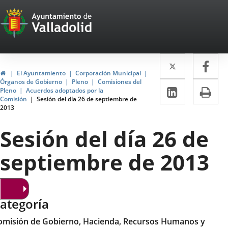
Portal
Saltar al contenido
Web
del
Twitter
Enlace
Fa
Enl
Ayuntamiento
Inicio
El Ayuntamiento
Corporación Municipal
a
a
Órganos de Gobierno
Pleno
Comisiones del
de
LinkedIn
Enlace
Im
Pleno
Acuerdos adoptados por la
una
un
Comisión
Sesión del día 26 de septiembre de
a
Valladolid
2013
aplicació
apl
una
externa.
ext
Sesión del día 26 de
aplicaci
septiembre de 2013
externa.
ategoría
omisión de Gobierno, Hacienda, Recursos Humanos y