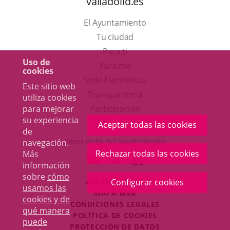
valladolid.es
El Ayuntamiento
Tu ciudad
Para ti
Uso de
Este
Turismo
cookies
enlace
Enlace
Sede Electrónica
Este sitio web
se
a
Transparencia
utiliza cookies
abrirá
una
para mejorar
Participación
su experiencia
en
aplicación
Aceptar todas las cookies
de
una
externa.
Otras webs del ayuntamiento
navegación.
ventana
Rechazar todas las cookies
Más
aderSocial
ENLACE
ENLACE
ENLACE
información
nueva.
A
A
A
sobre
cómo
ACCESIBILIDAD
Configurar cookies
UNA
UNA
UNA
usamos las
MAPA WEB
APLICACIÓN
APLICACIÓN
APLICACIÓN
cookies y de
r
CONDICIONES LEGALES
EXTERNA.
EXTERNA.
EXTERNA.
qué manera
POLÍTICA DE COOKIES
puede
PROTECCIÓN DE DATOS