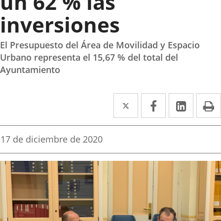
un 62 % las
inversiones
El Presupuesto del Área de Movilidad y Espacio
Urbano representa el 15,67 % del total del
Ayuntamiento
Twitter
Enlace
Facebook
Enlace
Linke
Enlace
I
a
a
a
una
una
una
Fecha
17 de diciembre de 2020
de
aplicación
aplicación
aplica
la
noticia
externa.
externa.
extern