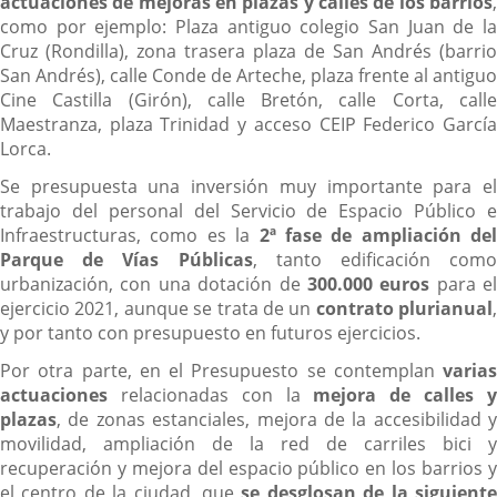
actuaciones de mejoras en plazas y calles de los barrios
,
como por ejemplo: Plaza antiguo colegio San Juan de la
Cruz (Rondilla), zona trasera plaza de San Andrés (barrio
San Andrés), calle Conde de Arteche, plaza frente al antiguo
Cine Castilla (Girón), calle Bretón, calle Corta, calle
Maestranza, plaza Trinidad y acceso CEIP Federico García
Lorca.
Se presupuesta una inversión muy importante para el
trabajo del personal del Servicio de Espacio Público e
Infraestructuras, como es la
2ª fase de ampliación del
Parque de Vías Públicas
, tanto edificación como
urbanización, con una dotación de
300.000 euros
para el
ejercicio 2021, aunque se trata de un
contrato plurianual
,
y por tanto con presupuesto en futuros ejercicios.
Por otra parte, en el Presupuesto se contemplan
varias
actuaciones
relacionadas con la
mejora de calles 
plazas
, de zonas estanciales, mejora de la accesibilidad y
movilidad, ampliación de la red de carriles bici y
recuperación y mejora del espacio público en los barrios y
el centro de la ciudad, que
se desglosan de la siguient