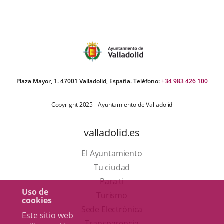
Plaza Mayor, 1. 47001 Valladolid, España. Teléfono:
+34 983 426 100
Copyright 2025 - Ayuntamiento de Valladolid
valladolid.es
El Ayuntamiento
Tu ciudad
Para ti
Uso de
Este
Turismo
cookies
enlace
Enlace
Sede Electrónica
Este sitio web
se
a
Transparencia