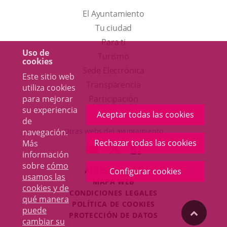
El Ayuntamiento
Tu ciudad
Para ti
Uso de
Este
Turismo
cookies
enlace
Enlace
Sede Electrónica
Este sitio web
se
a
Transparencia
utiliza cookies
abrirá
una
para mejorar
Participación
su experiencia
en
aplicación
Aceptar todas las cookies
de
una
externa.
Otras webs del ayuntamiento
navegación.
ventana
Rechazar todas las cookies
Más
aderSocial
ENLACE
ENLACE
ENLACE
información
nueva.
A
A
A
sobre
cómo
ACCESIBILIDAD
Configurar cookies
UNA
UNA
UNA
usamos las
MAPA WEB
APLICACIÓN
APLICACIÓN
APLICACIÓN
cookies y de
r
CONDICIONES LEGALES
EXTERNA.
EXTERNA.
EXTERNA.
qué manera
POLÍTICA DE COOKIES
puede
"Volver
PROTECCIÓN DE DATOS
cambiar su
Toggl