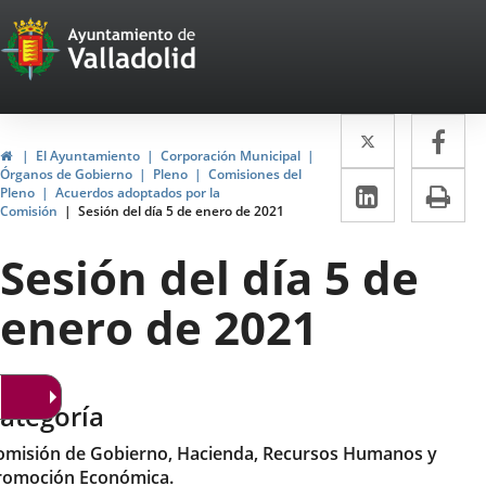
Portal
Saltar al contenido
Web
del
Twitter
Enlace
Fa
Enl
Ayuntamiento
Inicio
El Ayuntamiento
Corporación Municipal
a
a
Órganos de Gobierno
Pleno
Comisiones del
de
LinkedIn
Enlace
Im
Pleno
Acuerdos adoptados por la
una
un
Comisión
Sesión del día 5 de enero de 2021
a
Valladolid
aplicació
apl
una
Sesión del día 5 de
externa.
ext
aplicaci
enero de 2021
externa.
ategoría
omisión de Gobierno, Hacienda, Recursos Humanos y
romoción Económica.