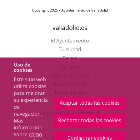
Copyright 2025 - Ayuntamiento de Valladolid
valladolid.es
El Ayuntamiento
Tu ciudad
Para ti
Uso de
Este
Turismo
cookies
enlace
Enlace
Sede Electrónica
Este sitio web
se
a
Transparencia
utiliza cookies
abrirá
una
Participación
para mejorar
su experiencia
en
aplicación
Aceptar todas las cookies
de
una
externa.
Otras webs del ayuntamiento
navegación.
ventana
Rechazar todas las cookies
Más
aderSocial
ENLACE
ENLACE
ENLACE
información
nueva.
A
A
A
sobre
cómo
ACCESIBILIDAD
Configurar cookies
UNA
UNA
UNA