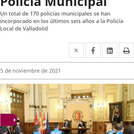
Policía Municipal
Un total de 170 policías municipales se han
incorporado en los últimos seis años a la Policía
Local de Valladolid
Twitter
Enlace
Facebook
Enlace
Linke
Enlace
I
a
a
a
una
una
una
Fecha
5 de noviembre de 2021
de
aplicación
aplicación
aplica
la
noticia
externa.
externa.
extern