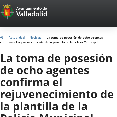
Portal
Saltar al contenido
Web
del
Ayuntamiento
Inicio
Actualidad
Noticias
La toma de posesión de ocho agentes
confirma el rejuvenecimiento de la plantilla de la Policía Municipal
de
La toma de posesión
Valladolid
de ocho agentes
confirma el
rejuvenecimiento de
la plantilla de la