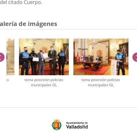
del citado Cuerpo.
alería de imágenes
anterior
licías
toma posesión policías
toma posesión policías
GL
municipales GL
municipales GL
úmero
e
apositivas: