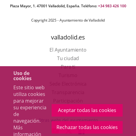
Plaza Mayor, 1. 47001 Valladolid, España. Teléfono:
+34 983 426 100
Copyright 2025 - Ayuntamiento de Valladolid
valladolid.es
El Ayuntamiento
Tu ciudad
Para ti
Uso de
Este
Turismo
cookies
enlace
Enlace
Sede Electrónica
Este sitio web
se
a
Transparencia
utiliza cookies
abrirá
una
Participación
para mejorar
su experiencia
en
aplicación
Aceptar todas las cookies
de
una
externa.
Otras webs del ayuntamiento
navegación.
ventana
Rechazar todas las cookies
Más
aderSocial
ENLACE
ENLACE
ENLACE
información
nueva.