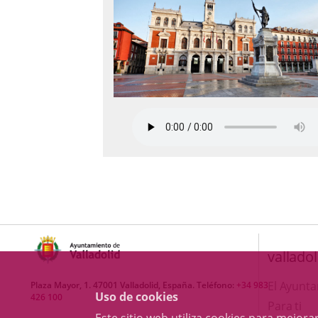
valladol
El Ayunt
Plaza Mayor, 1. 47001 Valladolid, España. Teléfono:
+34 983
Uso de cookies
426 100
Para ti