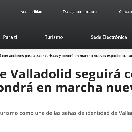
Accesibilidad
Trabaja con nosotros
Contac
Este
En
Para ti
Turismo
Sede Electrónica
enlace
a
se
u
á con acciones para atraer turistas y pondrá en marcha nuevos espacios cultu
abrirá
ap
en
ex
 Valladolid seguirá 
una
ventana
 pondrá en marcha nue
nueva.
urismo como una de las señas de identidad de Valla