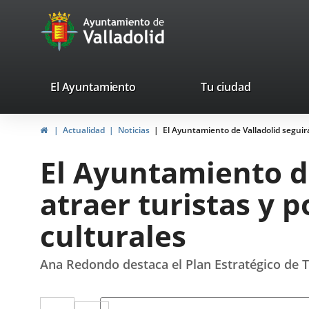
Portal
Saltar al contenido
avaTop
Web
del
Ayuntamiento
valladolid.es
El Ayuntamiento
Tu ciudad
de
Inicio
Actualidad
Noticias
El Ayuntamiento de Valladolid seguir
Valladolid
El Ayuntamiento de
atraer turistas y
culturales
Ana Redondo destaca el Plan Estratégico de T
Twitter
Enlace