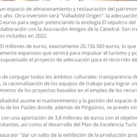
 un espacio de almacenamiento y restauración del patrimoni
 año. Otra inversión será "Valladolid Origen": la adecuació
0 euros para seguir potenciando la enología.
El sepulcro del
olaboración con la Asociación Amigos de la Catedral. Son tre
s incluidos en 2022.
20 millones de euros, exactamente 20.156.583 euros, lo que
ramente expansivo que servirá para impulsar el turismo y po
supuestado el proyecto de adecuación para el recorrido de 
 de conjugar todos los ámbitos culturales: transparencia de l
la racionalización de los equipos de trabajo para lograr u
cimiento de los proyectos basados en el empleo de los recurs
lladolid asume el mantenimiento y la gestión del espacio de
ela de los Paúles donde, además de Pingüinos, se prevén otr
con una aportación de 3,8 millones de euros con el objetivo
isitantes, así como el desarrollo del Plan de Excelencia Turís
pasa por "dar un salto de la exhibición de la producción pro