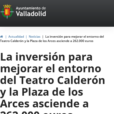
Portal
Saltar al contenido
Web
del
Ayuntamiento
Inicio
Actualidad
Noticias
La inversión para mejorar el entorno del
Teatro Calderón y la Plaza de los Arces asciende a 262.000 euros
de
La inversión para
Valladolid
mejorar el entorno
del Teatro Calderón
y la Plaza de los
Arces asciende a