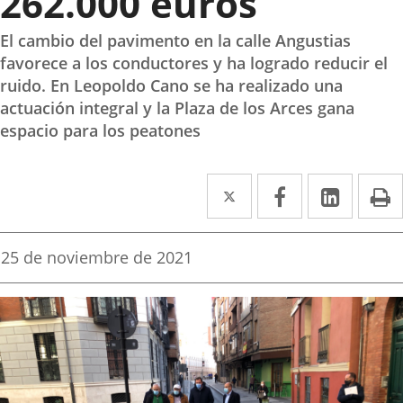
262.000 euros
El cambio del pavimento en la calle Angustias
favorece a los conductores y ha logrado reducir el
ruido. En Leopoldo Cano se ha realizado una
actuación integral y la Plaza de los Arces gana
espacio para los peatones
Twitter
Enlace
Facebook
Enlace
Linke
Enlace
I
a
a
a
una
una
una
Fecha
25 de noviembre de 2021
de
aplicación
aplicación
aplica
la
noticia
externa.
externa.
extern