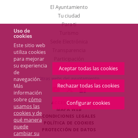
El Ayuntamiento
Tu ciudad
Para ti
Uso de
Este
Turismo
cookies
enlace
Enlace
Sede Electrónica
Este sitio web
se
a
Transparencia
utiliza cookies
abrirá
una
para mejorar
Participación
su experiencia
en
aplicación
Aceptar todas las cookies
de
una
externa.
Otras webs del ayuntamiento
navegación.
ventana
Rechazar todas las cookies
Más
aderSocial
ENLACE
ENLACE
ENLACE
información
nueva.
A
A
A
sobre
cómo
ACCESIBILIDAD
Configurar cookies
UNA
UNA
UNA
usamos las
MAPA WEB
APLICACIÓN
APLICACIÓN
APLICACIÓN
cookies y de
r
CONDICIONES LEGALES
EXTERNA.
EXTERNA.
EXTERNA.
qué manera
POLÍTICA DE COOKIES
puede
PROTECCIÓN DE DATOS
cambiar su
Toggl