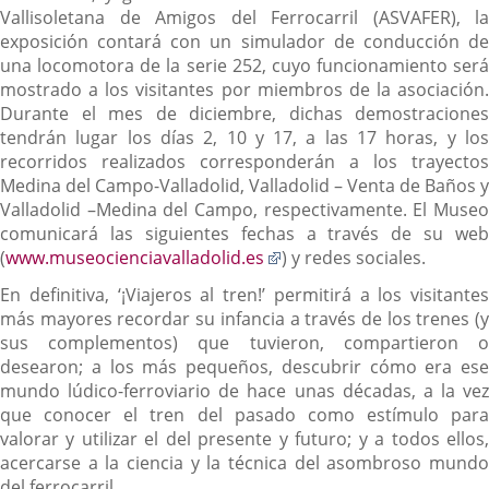
Vallisoletana de Amigos del Ferrocarril (ASVAFER), la
exposición contará con un simulador de conducción de
una locomotora de la serie 252, cuyo funcionamiento será
mostrado a los visitantes por miembros de la asociación.
Durante el mes de diciembre, dichas demostraciones
tendrán lugar los días 2, 10 y 17, a las 17 horas, y los
recorridos realizados corresponderán a los trayectos
Medina del Campo-Valladolid, Valladolid – Venta de Baños y
Valladolid –Medina del Campo, respectivamente. El Museo
comunicará las siguientes fechas a través de su web
Enlace
(
www.museocienciavalladolid.es
) y redes sociales.
a
En definitiva, ‘¡Viajeros al tren!’ permitirá a los visitantes
una
más mayores recordar su infancia a través de los trenes (y
aplicación
sus complementos) que tuvieron, compartieron o
externa.
desearon; a los más pequeños, descubrir cómo era ese
mundo lúdico-ferroviario de hace unas décadas, a la vez
que conocer el tren del pasado como estímulo para
valorar y utilizar el del presente y futuro; y a todos ellos,
acercarse a la ciencia y la técnica del asombroso mundo
del ferrocarril.