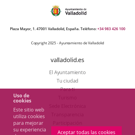
Plaza Mayor, 1. 47001 Valladolid, España. Teléfono:
+34 983 426 100
Copyright 2025 - Ayuntamiento de Valladolid
valladolid.es
El Ayuntamiento
Tu ciudad
Para ti
Uso de
Este
Turismo
cookies
enlace
Enlace
Sede Electrónica
Este sitio web
se
a
Transparencia
utiliza cookies
abrirá
una
para mejorar
Participación
su experiencia
en
aplicación
Aceptar todas las cookies