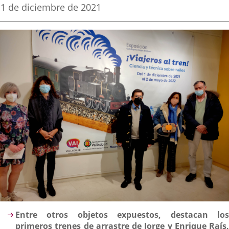
una
una
una
Fecha
1 de diciembre de 2021
de
aplicación
aplicación
aplica
la
noticia
externa.
externa.
extern
Descripción
Entre otros objetos expuestos, destacan
los
primeros trenes de arrastre de Jorge y Enrique Raís,