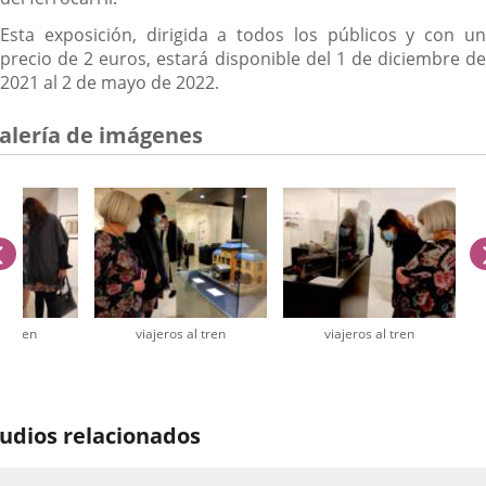
Esta exposición, dirigida a todos los públicos y con un
precio de 2 euros, estará disponible del 1 de diciembre de
2021 al 2 de mayo de 2022.
alería de imágenes
anterior
al tren
viajeros al tren
viajeros al tren
úmero
e
udios relacionados
apositivas: