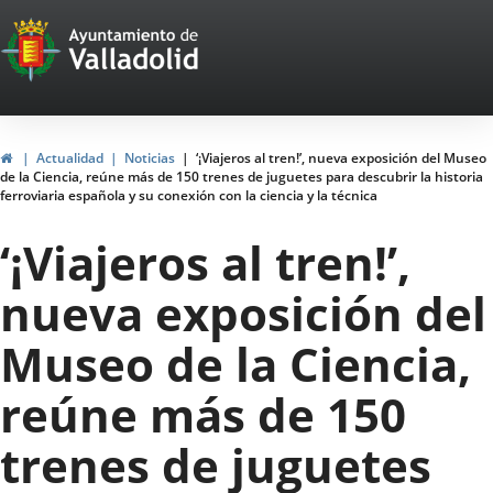
Portal
Saltar al contenido
Web
del
Ayuntamiento
Inicio
Actualidad
Noticias
‘¡Viajeros al tren!’, nueva exposición del Museo
de la Ciencia, reúne más de 150 trenes de juguetes para descubrir la historia
de
ferroviaria española y su conexión con la ciencia y la técnica
Valladolid
‘¡Viajeros al tren!’,
nueva exposición del
Museo de la Ciencia,
reúne más de 150
trenes de juguetes