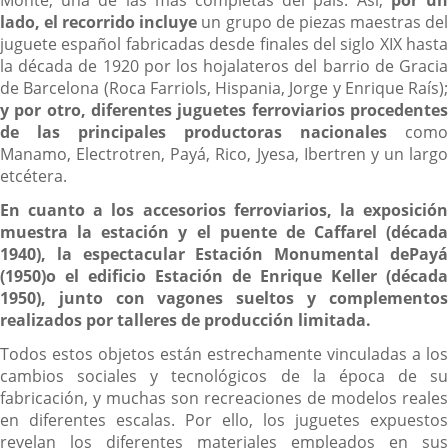
Monte, una de las más completas del país. Así,
por u
lado, el recorrido incluye
un grupo de piezas maestras de
juguete español fabricadas desde finales del siglo XIX hasta
la década de 1920 por los hojalateros del barrio de Gracia
de Barcelona (Roca Farriols, Hispania, Jorge y Enrique Raís);
y por otro, diferentes juguetes ferroviarios procedentes
de las principales productoras nacionales
como
Manamo, Electrotren, Payá, Rico, Jyesa, Ibertren y un largo
etcétera.
En cuanto a los accesorios ferroviarios, la exposición
muestra la estación y el puente de Caffarel (década
1940), la espectacular Estación Monumental dePayá
(1950)o el edificio Estación de Enrique Keller (década
1950), junto con vagones sueltos y complementos
realizados por talleres de producción limitada.
Todos estos objetos están estrechamente vinculadas a los
cambios sociales y tecnológicos de la época de su
fabricación, y muchas son recreaciones de modelos reales
en diferentes escalas. Por ello, los juguetes expuestos
revelan los diferentes materiales empleados en sus