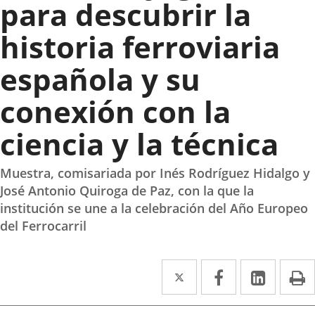
para descubrir la
historia ferroviaria
española y su
conexión con la
ciencia y la técnica
Muestra, comisariada por Inés Rodríguez Hidalgo y
José Antonio Quiroga de Paz, con la que la
institución se une a la celebración del Año Europeo
del Ferrocarril
Twitter
Enlace
Facebook
Enlace
Linke
Enlace
I
a
a
a