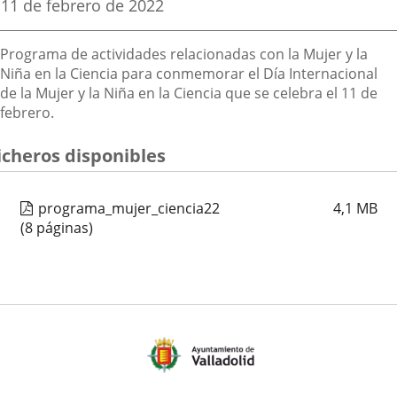
Fecha
11 de febrero de 2022
de
aplicación
aplicación
aplica
la
Descripción
noticia
externa.
externa.
extern
Programa de actividades relacionadas con la Mujer y la
Niña en la Ciencia para conmemorar el Día Internacional
de la Mujer y la Niña en la Ciencia que se celebra el 11 de
febrero.
icheros disponibles
programa_mujer_ciencia22
4,1
MB
(8 páginas)