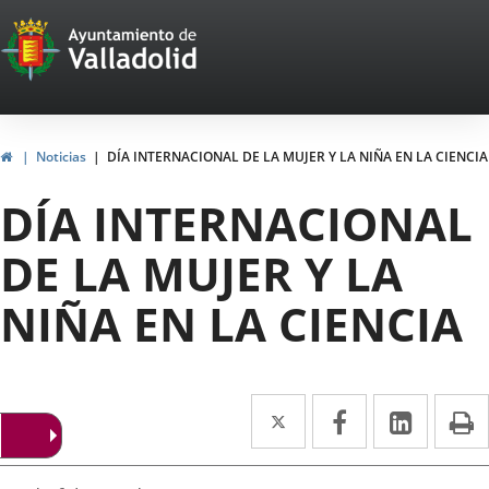
Portal
Saltar al contenido
Web
del
Ayuntamiento
Inicio
Noticias
DÍA INTERNACIONAL DE LA MUJER Y LA NIÑA EN LA CIENCIA
de
DÍA INTERNACIONAL
Valladolid
DE LA MUJER Y LA
NIÑA EN LA CIENCIA
Twitter
Enlace
Facebook
Enlace
Linke
Enlace
I
a
a
a
una
una
una