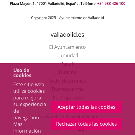
Plaza Mayor, 1. 47001 Valladolid, España. Teléfono:
+34 983 426 100
Copyright 2025 - Ayuntamiento de Valladolid
valladolid.es
El Ayuntamiento
Tu ciudad
Para ti
Uso de
Este
Turismo
cookies
enlace
Enlace
Sede Electrónica
Este sitio web
se
a
Transparencia
utiliza cookies
abrirá
una
para mejorar
Participación
su experiencia
en
aplicación
Aceptar todas las cookies
de
una
externa.
Otras webs del ayuntamiento
navegación.
ventana
Rechazar todas las cookies
Más
aderSocial
ENLACE
ENLACE
ENLACE
información
nueva.
A
A
A