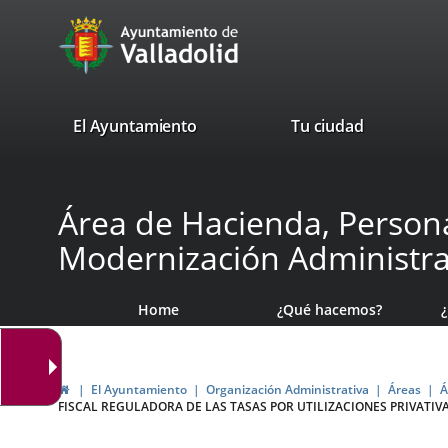
Portal
Jump to content
avaTop
Web
del
Ayuntamiento
valladolid.es
El Ayuntamiento
Tu ciudad
de
Valladolid
Área de Hacienda, Persona
Modernización Administra
Home
¿Qué hacemos?
Home
El Ayuntamiento
Organización Administrativa
Áreas
Á
FISCAL REGULADORA DE LAS TASAS POR UTILIZACIONES PRIVATI