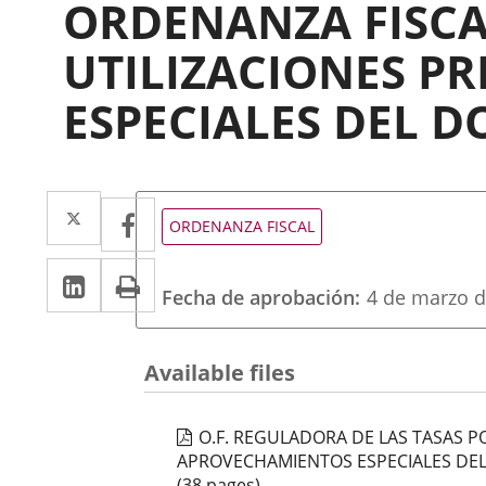
ORDENANZA FISCA
UTILIZACIONES P
ESPECIALES DEL 
Twitter
Enlace
Facebook
Enlace
Tipo
ORDENANZA FISCAL
de
a
a
normativa
Linkedin
Enlace
Print
una
una
Fecha de aprobación
4 de marzo d
a
aplicación
aplicación
una
externa.
externa.
Available files
aplicación
externa.
O.F. REGULADORA DE LAS TASAS PO
APROVECHAMIENTOS ESPECIALES DEL
(38 pages)