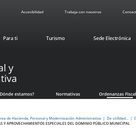
Accesibilidad
Trabaja con nosotros
Contac
This
Li
Para ti
Turismo
Sede Electrónica
link
to
will
ex
open
ap
l y
in
a
tiva
pop-
up
window.
¿Dónde estamos?
Normativas
Ordenanzas Fisca
rea de Hacienda, Personal y Modernización Administrativa
De utilidad...
VAS Y APROVECHAMIENTOS ESPECIALES DEL DOMINIO PÚBLICO MUNICIPAL