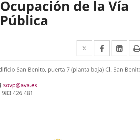
Ocupación de la Vía
Pública
Twitter
Enlace
Facebook
Enlace
Link
Enla
a
a
a
rección
una
una
una
ostal
dificio San Benito, puerta 7 (planta baja) Cl. San Benit
aplicación
aplicación
aplic
ddress
.
Email
sovp@ava.es
externa.
externa.
exte
Phones
983 426 481