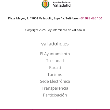
Plaza Mayor, 1. 47001 Valladolid, España. Teléfono:
+34 983 426 100
Copyright 2025 - Ayuntamiento de Valladolid
valladolid.es
El Ayuntamiento
Tu ciudad
Para ti
This
Turismo
link
Link
Sede Electrónica
will
to
Transparencia
open
external
Participación
in
application.
a