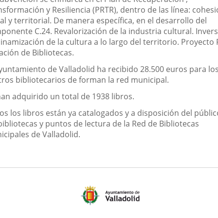
sformación y Resiliencia (PRTR), dentro de las línea: cohes
al y territorial. De manera específica, en el desarrollo del
onente C.24. Revalorización de la industria cultural. Inver
dinamización de la cultura a lo largo del territorio. Proyecto 
ación de Bibliotecas.
Ayuntamiento de Valladolid ha recibido 28.500 euros para lo
tros bibliotecarios de forman la red municipal.
an adquirido un total de 1938 libros.
s los libros están ya catalogados y a disposición del públi
bibliotecas y puntos de lectura de la Red de Bibliotecas
cipales de Valladolid.