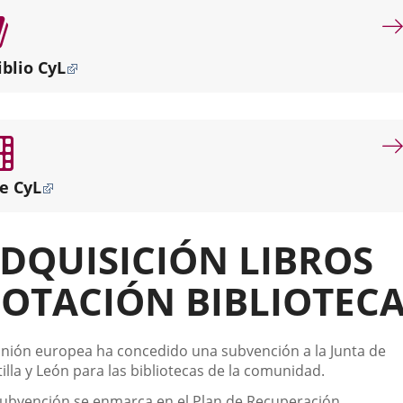
por
misión
dotar
iblio CyL
de
servicios
bibliotecarios
de
proximidad
a
e CyL
los
diferentes
puntos
DQUISICIÓN LIBROS
de
la
OTACIÓN BIBLIOTEC
ciudad.
scripción
unión europea ha concedido una subvención a la Junta de
illa y León para las bibliotecas de la comunidad.
subvención se enmarca en el Plan de Recuperación ,