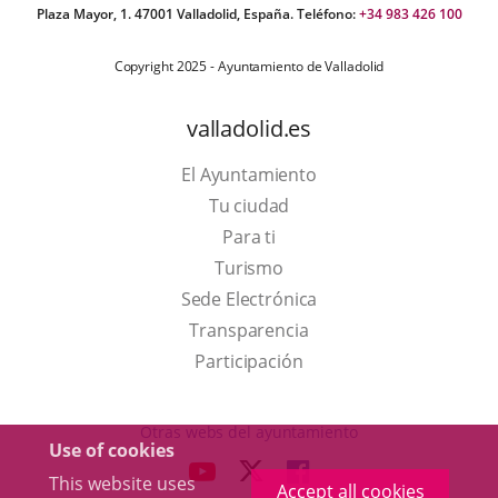
Plaza Mayor, 1. 47001 Valladolid, España. Teléfono:
+34 983 426 100
Copyright 2025 - Ayuntamiento de Valladolid
valladolid.es
El Ayuntamiento
Tu ciudad
Para ti
This
Turismo
link
Link
Sede Electrónica
will
to
Transparencia
open
external
Participación
in
application.
a
Otras webs del ayuntamiento
Use of cookies
pop-
aderSocial
LINK
LINK
LINK
This website uses
up
Accept all cookies