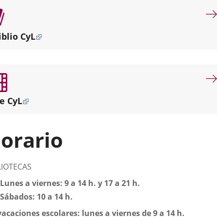
por
misión
dotar
iblio CyL
de
servicios
bibliotecarios
de
proximidad
a
e CyL
los
diferentes
puntos
orario
de
la
ciudad.
scripción
LIOTECAS
Lunes a viernes: 9 a 14 h. y 17 a 21 h.
Sábados: 10 a 14 h.
vacaciones escolares: lunes a viernes de 9 a 14 h.