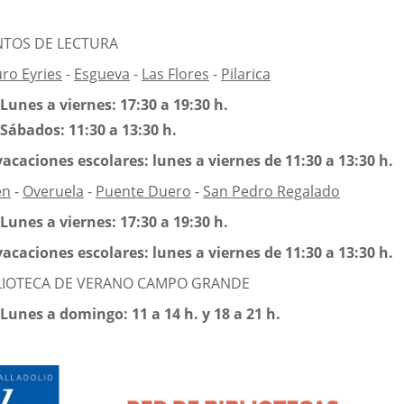
TOS DE LECTURA
uro Eyries
-
Esgueva
-
Las Flores
-
Pilarica
Lunes a viernes: 17:30 a 19:30 h.
Sábados: 11:30 a 13:30 h.
vacaciones escolares: lunes a viernes de 11:30 a 13:30 h.
én
-
Overuela
-
Puente Duero
-
San Pedro Regalado
Lunes a viernes: 17:30 a 19:30 h.
vacaciones escolares: lunes a viernes de 11:30 a 13:30 h.
LIOTECA DE VERANO CAMPO GRANDE
Lunes a domingo: 11 a 14 h. y 18 a 21 h.