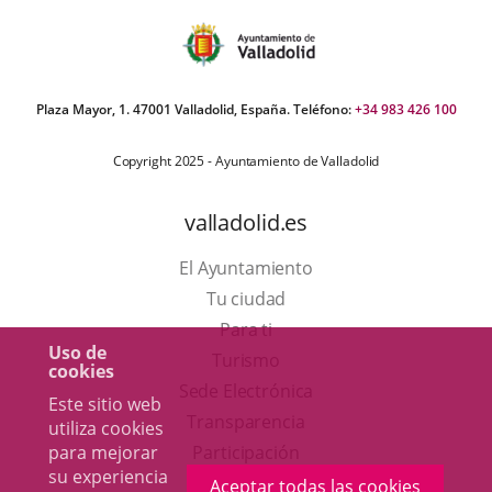
Plaza Mayor, 1. 47001 Valladolid, España. Teléfono:
+34 983 426 100
Copyright 2025 - Ayuntamiento de Valladolid
valladolid.es
El Ayuntamiento
Tu ciudad
Para ti
Uso de
Este
Turismo
cookies
enlace
Enlace
Sede Electrónica
Este sitio web
se
a
Transparencia
utiliza cookies
abrirá
una
para mejorar
Participación
su experiencia
en
aplicación
Aceptar todas las cookies