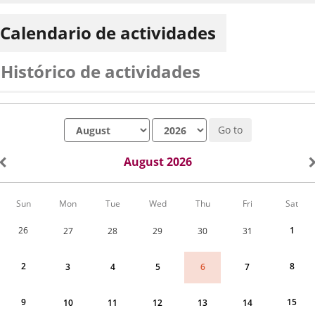
Calendario de actividades
Histórico de actividades
Month
Year
Go to
August 2026
Calendar
Sun
Mon
Tue
Wed
Thu
Fri
Sat
of
Actividades
26
1
27
28
29
30
31
for
August
2026
2
8
6
3
4
5
7
9
15
10
11
12
13
14