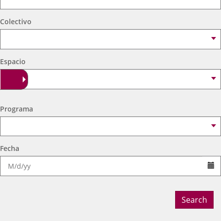
externa.
externa.
extern
Colectivo
Espacio
Programa
Fecha
Se
Search