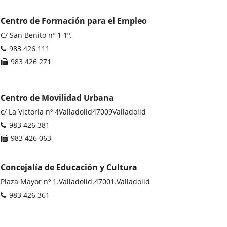
Centro de Formación para el Empleo
Dirección
C/ San Benito nº 1 1º.
postal
Teléfonos
983 426 111
Fax
983 426 271
Centro de Movilidad Urbana
Dirección
c/ La Victoria nº 4
Valladolid
47009
Valladolid
postal
Teléfonos
983 426 381
Fax
983 426 063
Concejalía de Educación y Cultura
Dirección
Plaza Mayor nº 1.
Valladolid.
47001.
Valladolid
postal
Teléfonos
983 426 361