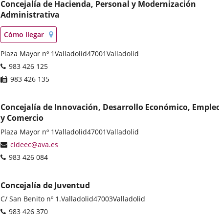
Concejalía de Hacienda, Personal y Modernización
Administrativa
Localización
Enlace
Cómo llegar
en
a
mapa
Dirección
Plaza Mayor nº 1
una
Valladolid
47001
Valladolid
postal
aplicación
Teléfonos
983 426 125
externa.
Fax
983 426 135
Concejalía de Innovación, Desarrollo Económico, Emple
y Comercio
Dirección
Plaza Mayor nº 1
Valladolid
47001
Valladolid
postal
Dirección
cideec@ava.es
de
Teléfonos
983 426 084
correo
electrónico
Concejalía de Juventud
Dirección
C/ San Benito nº 1.
Valladolid
47003
Valladolid
postal
Teléfonos
983 426 370