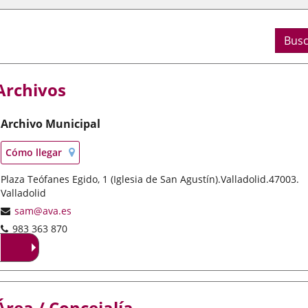
os
s
ne la provincia
Busc
ción
lización
lización
la localidad
Archivos
Archivo Municipal
Localización
Enlace
Cómo llegar
en
a
mapa
Dirección
Plaza Teófanes Egido, 1 (Iglesia de San Agustín).
una
Valladolid.
47003.
postal
Valladolid
aplicación
externa.
Dirección
sam@ava.es
de
Teléfonos
983 363 870
correo
electrónico
Área / Concejalía