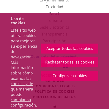
El Ayuntamiento
Tu ciudad
Para ti
Uso de
Este
Turismo
cookies
enlace
Enlace
Sede Electrónica
Este sitio web
se
a
Transparencia
utiliza cookies
abrirá
una
para mejorar
Participación
su experiencia
en
aplicación
Aceptar todas las cookies
de
una
externa.
Otras webs del ayuntamiento
navegación.
ventana
Rechazar todas las cookies
Más
aderSocial
ENLACE
ENLACE
ENLACE
información
nueva.
A
A
A
sobre
cómo
ACCESIBILIDAD
Configurar cookies
UNA
UNA
UNA
usamos las
MAPA WEB
APLICACIÓN
APLICACIÓN
APLICACIÓN
cookies y de
r
CONDICIONES LEGALES
EXTERNA.
EXTERNA.
EXTERNA.
qué manera
POLÍTICA DE COOKIES
puede
PROTECCIÓN DE DATOS
cambiar su
Toggl
configuración
.
Iniciar
navig