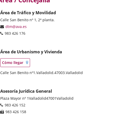
Área de Tráfico y Movilidad
Dirección
Calle San Benito nº 1, 2ª planta.
postal
Dirección
dtm@ava.es
de
Teléfonos
983 426 176
correo
electrónico
Área de Urbanismo y Vivienda
Localización
Enlace
Cómo llegar
en
a
mapa
Dirección
Calle San Benito nº1.
una
Valladolid.
47003.
Valladolid
postal
aplicación
externa.
Asesoría Jurídica General
Dirección
Plaza Mayor nº 1
Valladolid
47001
Valladolid
postal
Teléfonos
983 426 152
Fax
983 426 158