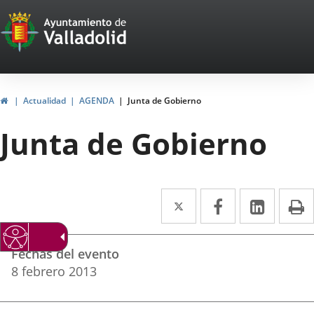
Portal
Saltar al contenido
Web
del
Ayuntamiento
Inicio
Actualidad
AGENDA
Junta de Gobierno
de
Junta de Gobierno
Valladolid
Twitter
Enlace
Facebook
Enlace
Linke
Enlace
I
a
a
a
Datos
una
una
una
Fechas del evento
del
aplicación
aplicación
aplica
8
febrero
2013
evento
externa.
externa.
extern