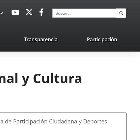
avaHeaderSocial
Enlace
Enlace
Enlace
Buscar
to
Buscar
a
a
a
una
una
una
aplicación
aplicación
aplicación
lace
Transparencia
Participación
externa.
externa.
externa.
na
licación
terna.
nal y Cultura
ía de Participación Ciudadana y Deportes