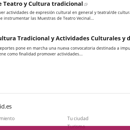
Enlace
 Teatro y Cultura tradicional
a
r actividades de expresión cultural en general y teatral/de cultura
de instrumentar las Muestras de Teatro Vecinal...
una
aplicación
externa.
ltura Tradicional y Actividades Culturales y d
yar la labor de los grupos
tiene como finalidad promover actividades...
id.es
amiento
Tu ciudad
Este
Turismo