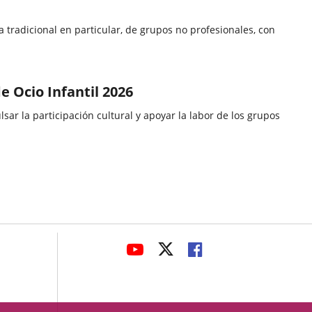
 tradicional en particular, de grupos no profesionales, con
e Ocio Infantil 2026
avaHeaderSocial
ENLACE
ENLACE
ENLACE
A
A
A
UNA
UNA
UNA
APLICACIÓN
APLICACIÓN
APLICACIÓN