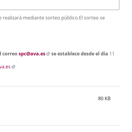
e realizará mediante sorteo público.El sorteo se
Enlace
l correo
spc@ava.es
se establece desde el día
11
a
Enlace
una
va.es
a
aplicación
una
externa.
aplicación
externa.
80
KB