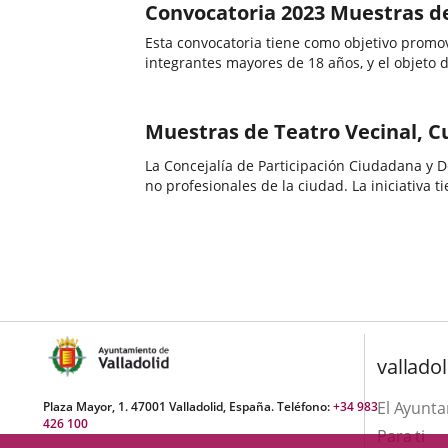
Convocatoria 2023 Muestras de
Esta convocatoria tiene como objetivo promove
integrantes mayores de 18 años, y el objeto 
Muestras de Teatro Vecinal, Cu
La Concejalía de Participación Ciudadana y Deportes pone en marcha una nueva convocatoria destinada a impulsar la participación cultural y apo
no profesionales de la ciudad. La iniciativa 
valladol
El Ayunt
Plaza Mayor, 1. 47001 Valladolid, España. Teléfono:
+34 983
426 100
Para ti