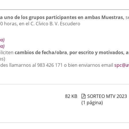
da uno de los grupos participantes en ambas Muestras,
s
0 horas, en el C. Cívico B. V. Escudero
na)
na)
liciten
cambios de fecha/obra
,
por escrito y motivados, a
os)
des llamarnos al 983 426 171 o bien enviarnos email
spc@a
82
KB
SORTEO MTV 2023
(1 página)