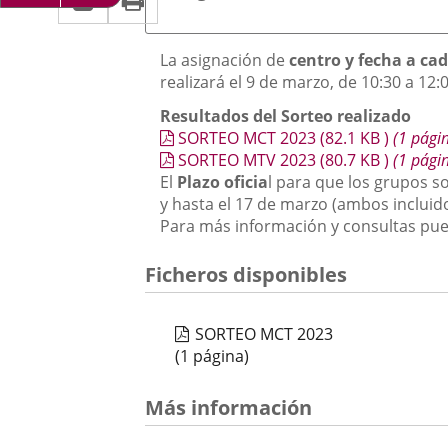
una
a
aplicación
aplicación
una
Descripción
externa.
La asignación de
centro y fecha a ca
externa.
realizará el 9 de marzo, de 10:30 a 12:0
aplicación
R
esultados del Sorteo
realizado
externa.
SORTEO MCT 2023
(82.1
KB
)
(1 pági
SORTEO MTV 2023
(80.7
KB
)
(1 pági
El
Plazo oficia
l para que los grupos so
y hasta el 17 de marzo (ambos incluid
Para más información y consultas pue
Ficheros disponibles
SORTEO MCT 2023
(1 página)
Más información