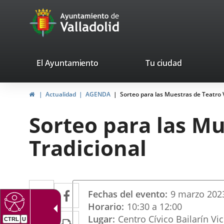
Portal
Saltar al contenido
avaTop
Web
del
Ayuntamiento
valladolid.es
El Ayuntamiento
Tu ciudad
de
Inicio
Actualidad
AGENDA
Sorteo para las Muestras de Teatro V
Valladolid
Sorteo para las Mu
Tradicional
Datos
Twitter
Enlace
Facebook
Enlace
Fechas del evento
9
marzo
202
del
a
a
Horario
10:30 a 12:00
evento
LinkedIn
Enlace
Imprimir
Lugar
Centro Cívico Bailarín V
una