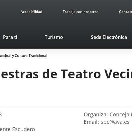
Accesibilidad
Trabaja con nosotros
Contac
Este
En
Para ti
Turismo
Sede Electrónica
enlace
a
se
u
ecinal y Cultura Tradicional
abrirá
ap
en
ex
estras de Teatro Veci
una
ventana
nueva.
3
Organiza
Concejal
Email
spc@ava.es
icente Escudero