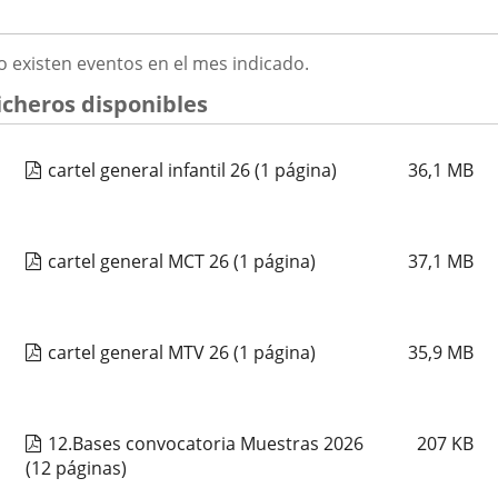
ATHENEA MUSICAL
2026
GOSTO
o existen eventos en el mes indicado.
Fechas
2026
23
septiembre
19:00 - 20:15
026
del
Organizador
Concejalía de Participación Ciudadana y Deportes
icheros disponibles
evento
de
Programa
Muestras de Teatro Vecinal, Cultura Tradicional y Actividades Culturales y de
actividad
Ocio Infantil 2026
Espacio
Centro Cívico Pilarica
cartel general infantil 26
(1 página)
36,1
MB
CORO VOCES DEL PISUERGA
cartel general MCT 26
(1 página)
37,1
MB
Fechas
2026
25
septiembre
19:00 - 20:15
del
Organizador
Concejalía de Participación Ciudadana y Deportes
evento
de
Programa
Muestras de Teatro Vecinal, Cultura Tradicional y Actividades Culturales y de
actividad
Ocio Infantil 2026
cartel general MTV 26
(1 página)
35,9
MB
Espacio
Centro Cívico Canal de Castilla
CORAL CANTICO
12.Bases convocatoria Muestras 2026
207
KB
(12 páginas)
Fechas
2026
25
septiembre
19:00 - 20:15
del