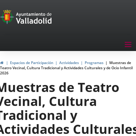
Portal
Saltar al contenido
de
Participación
Menu
Tog
navegación
nav
Participación
Inicio
Espacios de Participación
Actividades
Programas
Muestras de
Teatro Vecinal, Cultura Tradicional y Actividades Culturales y de Ocio Infantil
2026
Muestras de Teatro
Vecinal, Cultura
Tradicional y
Actividades Culturale