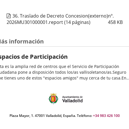
Organizador
Concejalía de Participación Ciudadana y Deportes
evento
de
Programa
Muestras de Teatro Vecinal, Cultura Tradicional y Actividades Culturales y de
actividad
Ocio Infantil 2026
36. Traslado de Decreto Concesion(externo)nº.
Espacio
Centro Cívico José María Luelmo
2026MU301000001.report
(14 páginas)
458
KB
Estarivel – Bebecuento: Mundo Caracol
ás información
Fechas
2026
26
septiembre
12:00 - 13:00
del
Organizador
Concejalía de Participación Ciudadana y Deportes
spacios de Participación
evento
de
Programa
Muestras de Teatro Vecinal, Cultura Tradicional y Actividades Culturales y de
actividad
Ocio Infantil 2026
ta es la amplia red de centros que el Servicio de Participación
Espacio
Centro Cívico Delicias
udadana pone a disposición todos los/as vallisoletanos/as.Seguro
e tienes uno de estos "espacios amigos" muy cerca de tu casa.En
los se desarrollan una enorme variedad de programas y
LIRICA DE CABEZON DE PISUERGA
tividades...
Fechas
2026
26
septiembre
19:00 - 20:15
del
Organizador
Concejalía de Participación Ciudadana y Deportes
evento
de
Programa
Muestras de Teatro Vecinal, Cultura Tradicional y Actividades Culturales y de
Plaza Mayor, 1. 47001 Valladolid, España. Teléfono:
+34 983 426 100
actividad
Ocio Infantil 2026
Espacio
Centro Cívico Canal de Castilla