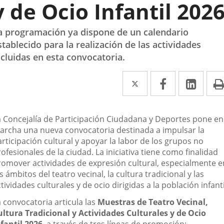
y de Ocio Infantil 202
a programación ya dispone de un calendario
stablecido para la realización de las actividades
ncluidas en esta convocatoria.
Twitter
Enlace
Facebook
Enlace
Link
Enla
a
a
a
una
una
una
escripción
a Concejalía de Participación Ciudadana y Deportes pone en
aplicación
aplicación
aplic
archa una nueva convocatoria destinada a impulsar la
rticipación cultural y apoyar la labor de los grupos no
externa.
externa.
exte
ofesionales de la ciudad. La iniciativa tiene como finalidad
romover actividades de expresión cultural, especialmente e
s ámbitos del teatro vecinal, la cultura tradicional y las
tividades culturales y de ocio dirigidas a la población infanti
 convocatoria articula las
Muestras de Teatro Vecinal,
ultura Tradicional y Actividades Culturales y de Ocio