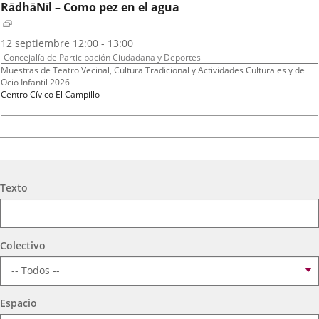
RādhāNīl – Como pez en el agua
Fechas
2026
12
septiembre
12:00 - 13:00
del
Organizador
Concejalía de Participación Ciudadana y Deportes
evento
de
Programa
Muestras de Teatro Vecinal, Cultura Tradicional y Actividades Culturales y de
actividad
Ocio Infantil 2026
Espacio
Centro Cívico El Campillo
A.T. VIRGEN DE LOS AGUADORES
Fechas
2026
16
septiembre
19:00 - 20:15
Búsqueda
del
Organizador
Texto
Concejalía de Participación Ciudadana y Deportes
evento
de
Programa
Muestras de Teatro Vecinal, Cultura Tradicional y Actividades Culturales y de
actividad
Ocio Infantil 2026
Espacio
Centro Cívico Científico José Antonio Valverde
Colectivo
TEATRO PARQUESOL
Espacio
Mujeres