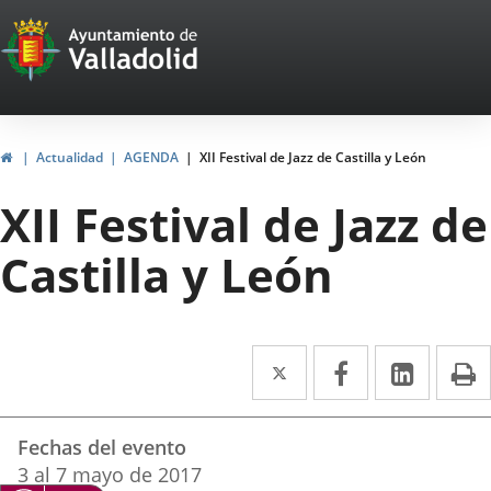
Portal
Saltar al contenido
Web
del
Ayuntamiento
Inicio
Actualidad
AGENDA
XII Festival de Jazz de Castilla y León
de
XII Festival de Jazz de
Valladolid
Castilla y León
Twitter
Enlace
Facebook
Enlace
Linke
Enlace
I
a
a
a
Datos
una
una
una
Fechas del evento
del
aplicación
aplicación
aplica
3
al
7
mayo
de 2017
evento