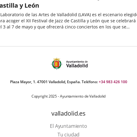
astilla y León
 Laboratorio de las Artes de Valladolid (LAVA) es el escenario elegid
ra acoger el XII Festival de Jazz de Castilla y León que se celebrará
l 3 al 7 de mayo y que ofrecerá cinco conciertos en los que se
sionarán las voces más asentadas del panorama...
echa
e
oticia
Plaza Mayor, 1. 47001 Valladolid, España. Teléfono:
+34 983 426 100
Copyright 2025 - Ayuntamiento de Valladolid
valladolid.es
El Ayuntamiento
Tu ciudad