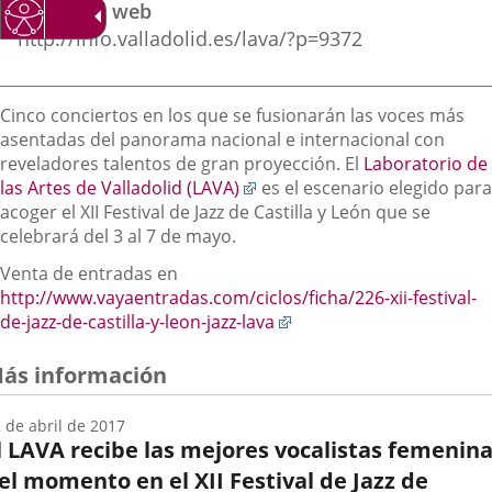
Dirección web
externa.
externa.
extern
http://info.valladolid.es/lava/?p=9372
Descripción
Cinco conciertos en los que se fusionarán las voces más
asentadas del panorama nacional e internacional con
reveladores talentos de gran proyección. El
Laboratorio de
Enlace
las Artes de Valladolid (LAVA)
es el escenario elegido para
a
acoger el XII Festival de Jazz de Castilla y León que se
una
celebrará del 3 al 7 de mayo.
aplicación
Venta de entradas en
externa.
http://www.vayaentradas.com/ciclos/ficha/226-xii-festival-
Enlace
de-jazz-de-castilla-y-leon-jazz-lava
a
una
ás información
aplicación
externa.
 de abril de 2017
l LAVA recibe las mejores vocalistas femenin
el momento en el XII Festival de Jazz de