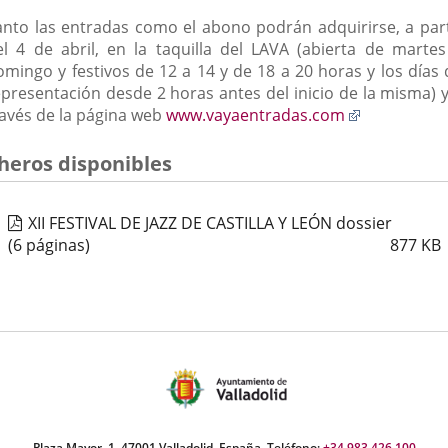
anto las entradas como el abono podrán adquirirse, a part
el 4 de abril, en la taquilla del LAVA (abierta de martes
omingo y festivos de 12 a 14 y de 18 a 20 horas y los días 
epresentación desde 2 horas antes del inicio de la misma) y
Enlace
ravés de la página web
www.vayaentradas.com
a
una
cheros disponibles
aplicación
externa.
XII FESTIVAL DE JAZZ DE CASTILLA Y LEÓN dossier
(6 páginas)
877
KB
Plaza Mayor, 1. 47001 Valladolid, España. Teléfono:
+34 983 426 100