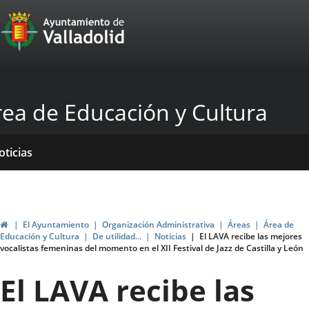
Portal
Saltar al contenido
Web
del
Ayuntamiento
rea de Educación y Cultura
de
Valladolid
icio
Qué
Dónde
yudas
ormativas
blicaciones
oticias
acemos?
stamos?
genda
ubvenciones
ltural
Inicio
El Ayuntamiento
Organización Administrativa
Áreas
Área de
Educación y Cultura
De utilidad...
Noticias
El LAVA recibe las mejores
vocalistas femeninas del momento en el XII Festival de Jazz de Castilla y León
El LAVA recibe las