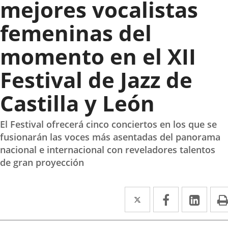
mejores vocalistas
femeninas del
momento en el XII
Festival de Jazz de
Castilla y León
El Festival ofrecerá cinco conciertos en los que se
fusionarán las voces más asentadas del panorama
nacional e internacional con reveladores talentos
de gran proyección
Twitter
Enlace
Facebook
Enlace
Link
Enla
a
a
a