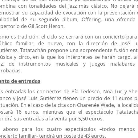
ombina con tonalidades del jazz más clásico. No dejará 
emostrar su capacidad de evocación con la presentación 
alladolid de su segundo álbum, Offering, una ofrenda 
pertorio de Gil Scott Heron.
omo es tradición, el ciclo se cerrará con un concierto para 
úblico familiar, de nuevo, con la dirección de José Lu
utiérrez. Tatatachán propone una sorprendente fusión ent
úsica y circo, en la que los intérpretes se harán cargo, a 
ez, de instrumentos musicales y juegos malabares
crobacias.
enta de entradas
as entradas los conciertos de Pía Tedesco, Noa Lur y Shei
lanco y José Luis Gutiérrez tienen un precio de 11 euros p
tuación. En el caso de la cita con Charenée Wade, la locali
ostará 18 euros, mientras que el espectáculo Tatatach
ondrá sus entradas a la venta por 5,50 euros.
l abono para los cuatro espectáculos –todos menos 
ncierto familiar- tendrá un coste de 43 euros.