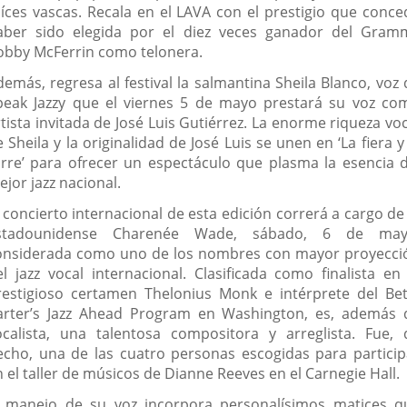
aíces vascas. Recala en el LAVA con el prestigio que conce
aber sido elegida por el diez veces ganador del Gram
obby McFerrin como telonera.
demás, regresa al festival la salmantina Sheila Blanco, voz 
peak Jazzy que el viernes 5 de mayo prestará su voz co
tista invitada de José Luis Gutiérrez. La enorme riqueza vo
 Sheila y la originalidad de José Luis se unen en ‘La fiera y
orre’ para ofrecer un espectáculo que plasma la esencia d
jor jazz nacional.
 concierto internacional de esta edición correrá a cargo de
stadounidense Charenée Wade, sábado, 6 de may
onsiderada como uno de los nombres con mayor proyecci
el jazz vocal internacional. Clasificada como finalista en 
restigioso certamen Thelonius Monk e intérprete del Bet
arter’s Jazz Ahead Program en Washington, es, además 
ocalista, una talentosa compositora y arreglista. Fue, 
echo, una de las cuatro personas escogidas para particip
 el taller de músicos de Dianne Reeves en el Carnegie Hall.
l manejo de su voz incorpora personalísimos matices q