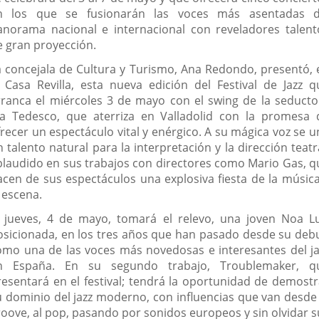
n los que se fusionarán las voces más asentadas d
anorama nacional e internacional con reveladores talent
e gran proyección.
a concejala de Cultura y Turismo, Ana Redondo, presentó, 
a Casa Revilla, esta nueva edición del Festival de Jazz q
rranca el miércoles 3 de mayo con el swing de la seducto
ía Tedesco, que aterriza en Valladolid con la promesa 
frecer un espectáculo vital y enérgico. A su mágica voz se u
 talento natural para la interpretación y la dirección teatr
plaudido en sus trabajos con directores como Mario Gas, q
acen de sus espectáculos una explosiva fiesta de la música
 escena.
l jueves, 4 de mayo, tomará el relevo, una joven Noa Lu
osicionada, en los tres años que han pasado desde su debu
omo una de las voces más novedosas e interesantes del ja
n España. En su segundo trabajo, Troublemaker, q
resentará en el festival; tendrá la oportunidad de demostr
u dominio del jazz moderno, con influencias que van desde 
roove, al pop, pasando por sonidos europeos y sin olvidar s