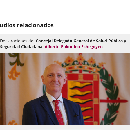
úmero
e
udios relacionados
apositivas:
Declaraciones de:
Concejal Delegado General de Salud Pública y
Seguridad Ciudadana,
Alberto Palomino Echegoyen