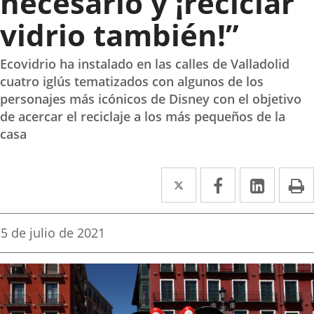
necesario y ¡reciclar
vidrio también!”
Ecovidrio ha instalado en las calles de Valladolid
cuatro iglús tematizados con algunos de los
personajes más icónicos de Disney con el objetivo
de acercar el reciclaje a los más pequeños de la
casa
Twitter
Enlace
Facebook
Enlace
Linke
Enlace
I
a
a
a
una
una
una
Fecha
5 de julio de 2021
de
aplicación
aplicación
aplica
la
noticia
externa.
externa.
extern