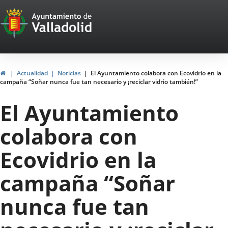
Portal
Saltar al contenido
Web
del
Ayuntamiento
Inicio
Actualidad
Noticias
El Ayuntamiento colabora con Ecovidrio en la
campaña “Soñar nunca fue tan necesario y ¡reciclar vidrio también!”
de
El Ayuntamiento
Valladolid
colabora con
Ecovidrio en la
campaña “Soñar
nunca fue tan