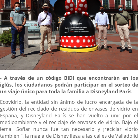
Contenido
-
A través de un código BIDI que encontrarán en lo
iglús, los ciudadanos podrán participar en el sorteo de
un viaje único para toda la familia a Disneyland París
Ecovidrio, la entidad sin ánimo de lucro encargada de la
gestión del reciclado de residuos de envases de vidrio en
España, y Disneyland París se han vuelto a unir por el
medioambiente y el reciclaje de envases de vidrio. Bajo el
lema "Soñar nunca fue tan necesario y ¡reciclar vidrio
también!", la magia de Disney llega a las calles de Valladolid