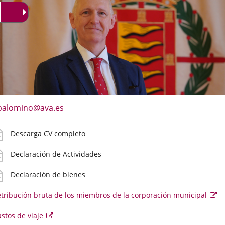
aplicación
aplicación
aplica
externa.
externa.
extern
mail
Enlace
palomino@ava.es
a
e
una
ontacto
V
Descarga CV completo
aplicación
irecto
etallado
externa.
eclaración
Declaración de Actividades
el
ctividades
oncejal
eclaración
Declaración de bienes
ienes
tribución bruta de los miembros de la corporación municipal
Es
en
se
astos
Enlace
stos de viaje
abr
en