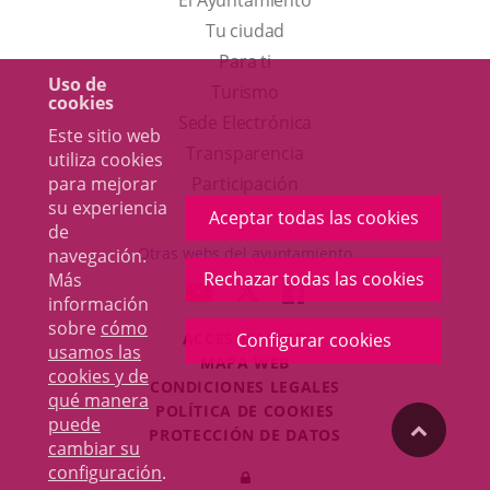
El Ayuntamiento
Tu ciudad
Para ti
Uso de
Este
Turismo
cookies
enlace
Enlace
Sede Electrónica
Este sitio web
se
a
Transparencia
utiliza cookies
abrirá
una
para mejorar
Participación
su experiencia
en
aplicación
Aceptar todas las cookies
de
una
externa.
Otras webs del ayuntamiento
navegación.
ventana
Rechazar todas las cookies
Más
aderSocial
ENLACE
ENLACE
ENLACE
información
nueva.
A
A
A
sobre
cómo
ACCESIBILIDAD
Configurar cookies
UNA
UNA
UNA
usamos las
MAPA WEB
APLICACIÓN
APLICACIÓN
APLICACIÓN
cookies y de
r
CONDICIONES LEGALES
EXTERNA.
EXTERNA.
EXTERNA.
qué manera
POLÍTICA DE COOKIES
puede
"Volver
PROTECCIÓN DE DATOS
cambiar su
Toggl
configuración
.
Iniciar
navig
arriba"