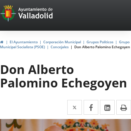
Portal
Saltar al contenido
Web
del
Ayuntamiento
Inicio
El Ayuntamiento
Corporación Municipal
Grupos Políticos
Grupo
Municipal Socialista (PSOE)
Concejales
Don Alberto Palomino Echegoyen
de
Valladolid
Don Alberto
Palomino Echegoyen
Twitter
Enlace
Facebook
Enlace
Linke
Enlace
I
a
a
a
una
una
una