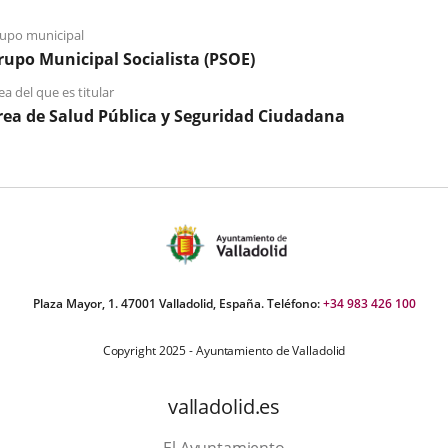
a
e
un
una
ve
iaje
upo municipal
aplicación
em
rupo Municipal Socialista (PSOE)
externa.
ea del que es titular
rea de Salud Pública y Seguridad Ciudadana
Plaza Mayor, 1. 47001 Valladolid, España. Teléfono:
+34 983 426 100
Copyright 2025 - Ayuntamiento de Valladolid
valladolid.es