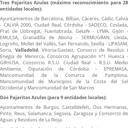
Tres Pajaritas Azules (máximo reconocimiento para 28
entidades locales):
Ayuntamientos de Barcelona, Bilbao, Cáceres, Cádiz, Calvià
- CALVIÀ 2000, Ciudad Real, Córdoba - SADECO, Coslada,
Prat de Llobregat, Fuenlabrada, Getafe - LYMA, Gijón -
EMULSA, Granadilla de Abona - SERMUGRAN, Lleida,
Logroño, Mollet del Vallès, San Fernando, Sevilla - LIPASAM,
Soria,
Valladolid
, Vitoria-Gasteiz, Consorci de Residus 
Enegia de Menorca, Consorcio Agrupación nº1 Huesca -
GRHUSA, Consorcio R.S.U. Ciudad Real – R.S.U. Medio
Ambiente, Diputación de Córdoba – EPREMASA,
Mancomunidad de la Comarca de Pamplona,
Mancomunidad de Municipios de la Costa del Sol
Occidental y Mancomunidad de San Marcos
Dos Pajaritas Azules (para 9 entidades locales):
Ayuntamientos de Burgos, Castelldefels, Dos Hermanas,
Pinto, Reus, Salamanca, Segovia, Zaragoza y Consorcio de
Aguas y Residuos de La Rioja