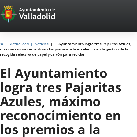
Portal
Saltar al contenido
Web
del
Ayuntamiento
Inicio
Actualidad
Noticias
El Ayuntamiento logra tres Pajaritas Azules,
máximo reconocimiento en los premios a la excelencia en la gestión de la
de
recogida selectiva de papel y cartón para reciclar
Valladolid
El Ayuntamiento
logra tres Pajaritas
Azules, máximo
reconocimiento en
los premios a la