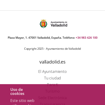
Plaza Mayor, 1. 47001 Valladolid, España. Teléfono:
+34 983 426 100
Copyright 2025 - Ayuntamiento de Valladolid
valladolid.es
El Ayuntamiento
Tu ciudad
Para ti
Uso de
Este
Turismo
cookies
enlace
Enlace
Sede Electrónica
Este sitio web
se
a
Transparencia